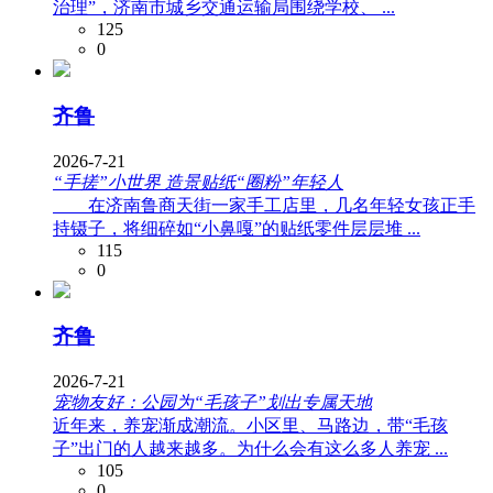
治理”，济南市城乡交通运输局围绕学校、 ...
125
0
齐鲁
2026-7-21
“手搓”小世界 造景贴纸“圈粉”年轻人
在济南鲁商天街一家手工店里，几名年轻女孩正手
持镊子，将细碎如“小鼻嘎”的贴纸零件层层堆 ...
115
0
齐鲁
2026-7-21
宠物友好：公园为“毛孩子”划出专属天地
近年来，养宠渐成潮流。小区里、马路边，带“毛孩
子”出门的人越来越多。为什么会有这么多人养宠 ...
105
0