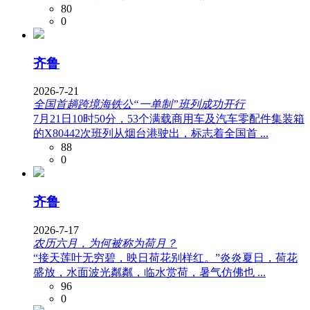
80
0
齐鲁
2026-7-21
全国首趟跨境海铁公“一单制”班列成功开行
7月21日10时50分，53个满载商用车及汽车零配件集装箱
的X80442次班列从烟台港驶出，标志着全国首 ...
88
0
齐鲁
2026-7-17
农历六月，为何被称为荷月？
“接天莲叶无穷碧，映日荷花别样红。”炎炎夏日，荷花
盛放，水面波光粼粼，临水赏荷，暑气仿佛也 ...
96
0