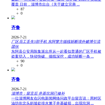
覆盖 日前，淄博市出台《关于建立完善 ...
87
0
齐鲁
2026-7-21
厂区员工丢失3部手机 东阿警方循线斩断境外赌博引流
团伙
东阿县公安局陈集派出所从一起看似普通的厂区手机被
盗案切入，快侦快破、循线深挖，成功斩断一条 ...
90
0
齐鲁
2026-7-21
淄博市：留言后 井基坑洞已修补
一位淄博网友在闪电新闻网络问政平台留言说：周村区
油坊街北头斜坡处排水篦子井基破损，出现坑洞 ...