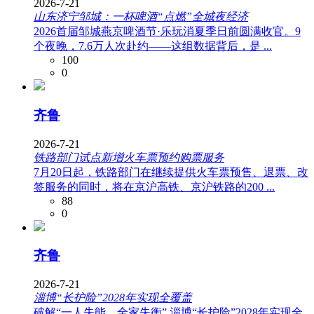
2026-7-21
山东济宁邹城：一杯啤酒“点燃”全城夜经济
2026首届邹城燕京啤酒节·乐玩消夏季日前圆满收官。9
个夜晚，7.6万人次赴约——这组数据背后，是 ...
100
0
齐鲁
2026-7-21
铁路部门试点新增火车票预约购票服务
7月20日起，铁路部门在继续提供火车票预售、退票、改
签服务的同时，将在京沪高铁、京沪铁路的200 ...
88
0
齐鲁
2026-7-21
淄博“长护险”2028年实现全覆盖
破解“一人失能，全家失衡” 淄博“长护险”2028年实现全