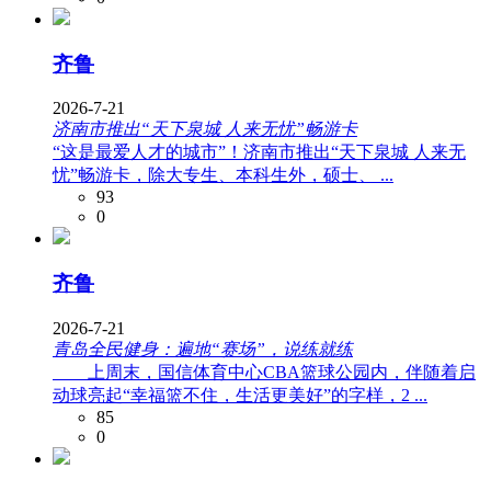
齐鲁
2026-7-21
济南市推出“天下泉城 人来无忧”畅游卡
“这是最爱人才的城市”！济南市推出“天下泉城 人来无
忧”畅游卡，除大专生、本科生外，硕士、 ...
93
0
齐鲁
2026-7-21
青岛全民健身：遍地“赛场”，说练就练
上周末，国信体育中心CBA篮球公园内，伴随着启
动球亮起“幸福篮不住，生活更美好”的字样，2 ...
85
0