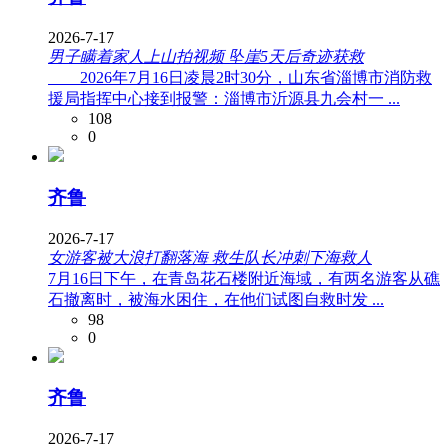
2026-7-17
男子瞒着家人上山拍视频 坠崖5天后奇迹获救
2026年7月16日凌晨2时30分，山东省淄博市消防救
援局指挥中心接到报警：淄博市沂源县九会村一 ...
108
0
齐鲁
2026-7-17
女游客被大浪打翻落海 救生队长冲刺下海救人
7月16日下午，在青岛花石楼附近海域，有两名游客从礁
石撤离时，被海水困住，在他们试图自救时发 ...
98
0
齐鲁
2026-7-17