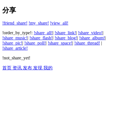
分享
!friend_share!
!my_share!
!view_all!
!order_by_type!:
!share_all!
|
!share_link!
|
!share_video!
|
!share_music!
|
!share_flash!
|
!share_blog!
|
!share_album!
|
!share_pic!
|
!share_poll!
|
!share_space!
|
!share_thread!
|
!share_article!
!not_share_yet!
首页
资讯
发布
发现
我的