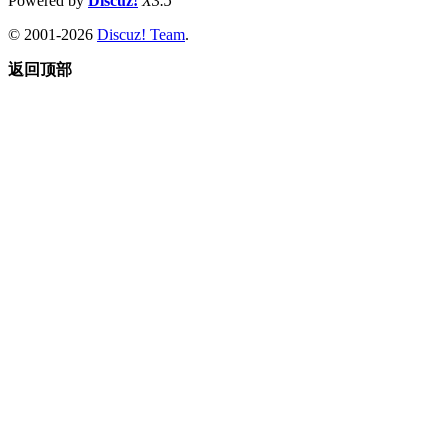
Powered by
Discuz!
X3.5
© 2001-2026
Discuz! Team
.
返回顶部