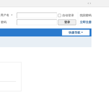
切
换
用户名
自动登录
找回密码
到
宽
密码
立即注册
登录
版
快捷导航