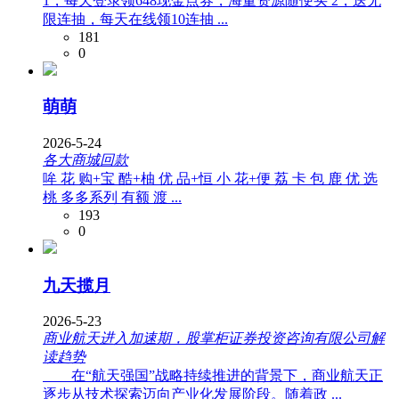
1，每天登录领648现金点券，海量资源随便买 2，送无
限连抽，每天在线领10连抽 ...
181
0
萌萌
2026-5-24
各大商城回款
哞 花 购+宝 酷+柚 优 品+恒 小 花+便 荔 卡 包 鹿 优 选
桃 多多系列 有额 渡 ...
193
0
九天揽月
2026-5-23
商业航天进入加速期，股掌柜证券投资咨询有限公司解
读趋势
在“航天强国”战略持续推进的背景下，商业航天正
逐步从技术探索迈向产业化发展阶段。随着政 ...