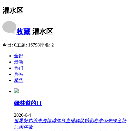
灌水区
收藏
灌水区
今日:
0
主题:
16798
排名:
2
全部
最新
热门
热帖
精华
绿林道的11
2026-6-4
世界杯热浪来袭懂球体育直播解锁精彩赛事带来绿茵场
完美体验