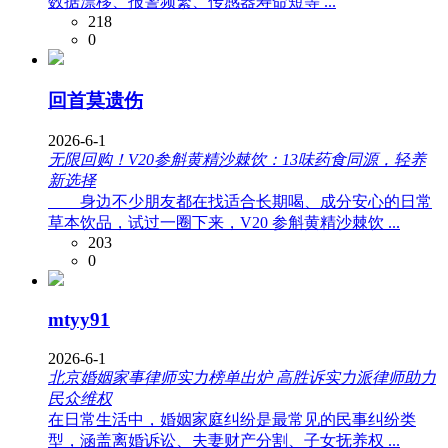
数据漂移、报警频繁、传感器寿命短等 ...
218
0
回首莫遗伤
2026-6-1
无限回购！V20参斛黄精沙棘饮：13味药食同源，轻养
新选择
身边不少朋友都在找适合长期喝、成分安心的日常
草本饮品，试过一圈下来，V20 参斛黄精沙棘饮 ...
203
0
mtyy91
2026-6-1
北京婚姻家事律师实力榜单出炉 高胜诉实力派律师助力
民众维权
在日常生活中，婚姻家庭纠纷是最常见的民事纠纷类
型，涵盖离婚诉讼、夫妻财产分割、子女抚养权 ...