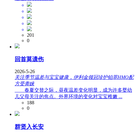
201
0
回首莫遗伤
2026-5-26
关注季节温差与宝宝健康，伊利金领冠珍护铂萃HMO配
方受青睐
春夏交替之际，昼夜温差变化明显，成为许多婴幼
儿父母关注的焦点。外界环境的变化对宝宝稚嫩 ...
188
0
群贤入长安