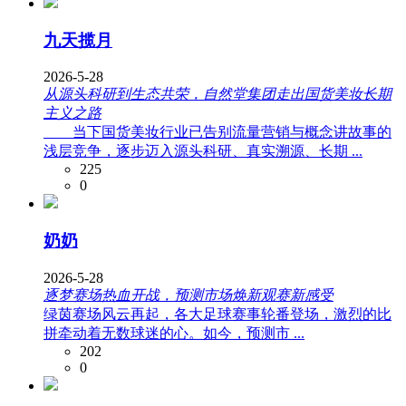
九天揽月
2026-5-28
从源头科研到生态共荣，自然堂集团走出国货美妆长期
主义之路
当下国货美妆行业已告别流量营销与概念讲故事的
浅层竞争，逐步迈入源头科研、真实溯源、长期 ...
225
0
奶奶
2026-5-28
逐梦赛场热血开战，预测市场焕新观赛新感受
绿茵赛场风云再起，各大足球赛事轮番登场，激烈的比
拼牵动着无数球迷的心。如今，预测市 ...
202
0