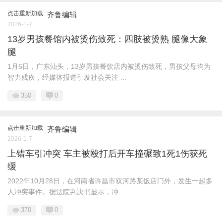
点击重新加载
齐鲁编辑
2026-1-7
13岁男孩餐馆内被烫伤致死：四肢被烫熟 腿像大象
腿
1月6日，广东汕头，13岁男孩餐饮店内被烫伤致死，男孩父母均为
智力残疾，经媒体报道引发社会关注 ...
350
0
点击重新加载
齐鲁编辑
2026-1-7
上错车引冲突 车主被殴打后开车撞碾致1死1伤获死
缓
2022年10月28日，在河南省许昌市双河路某饭店门外，发生一起多
人冲突事件。据法院判决书显示，冲 ...
370
0