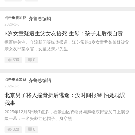
点击重新加载
齐鲁总编辑
2026-1-6
3岁女童疑遭生父女友捂死 生母：孩子走后很自责
据百姓关注、奔流新闻等媒体报道，江苏常熟3岁女童尹某某疑被父
亲女友邱某杀害，女童父亲尹先生 ...
390
0
点击重新加载
齐鲁总编辑
2026-1-6
北京男子将人撞骨折后逃逸：没时间报警 怕她耽误
我事
2025年12月5日晚7点多，石景山区双峪路与麻峪东街交叉口上演惊
险一幕：一名头戴红色帽子、身穿黑 ...
320
0