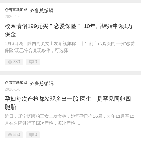
点击重新加载
齐鲁总编辑
2026-1-6
校园情侣199元买＂恋爱保险＂ 10年后结婚申领1万
保金
1月3日晚，陕西的吴女士发布视频称，十年前自己购买的一份“恋爱
保险”现已符合兑现条件，可选择 ...
330
0
点击重新加载
齐鲁总编辑
2026-1-6
孕妇每次产检都发现多出一胎 医生：是罕见同卵四
胞胎
近日，辽宁抚顺的王女士发文称，她怀孕已有16周，去年11月至12
月在医院进行了四次产检，每次产检 ...
550
0