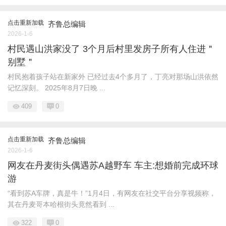
点击重新加载
齐鲁总编辑
2026-1-6
村民遇山洪家没了 3个月后村里发房子所有人住进＂
别墅＂
村民抱着孩子站在新家外 已经过去4个多月了，丁亮对那场山洪依然
记忆深刻。 2025年8月7日晚 ...
409
0
点击重新加载
齐鲁总编辑
2026-1-6
网友在丹麦街头偶遇苏A越野车 车主:想婚前完成环球
游
“看到苏A车牌，真是牛！”1月4日，有网友在社交平台分享视频称，
其在丹麦哥本哈根街头竟然看到 ...
322
0