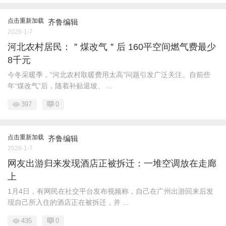
点击重新加载
齐鲁编辑
2026-1-7
河北农村居民：＂煤改气＂后 160平空间燃气费最少
8千元
今冬采暖季，“河北农村取暖费用太高”问题引发广泛关注。自前些
年“煤改气”后，随着补贴退坡、 ...
397
0
点击重新加载
齐鲁编辑
2026-1-7
网友出游归来发现酒店正被拆迁：一堆空调放在走廊
上
1月4日，有网民在社交平台发布视频称，自己在广州出游回来后发
现自己所入住的酒店正在被拆迁，并 ...
435
0