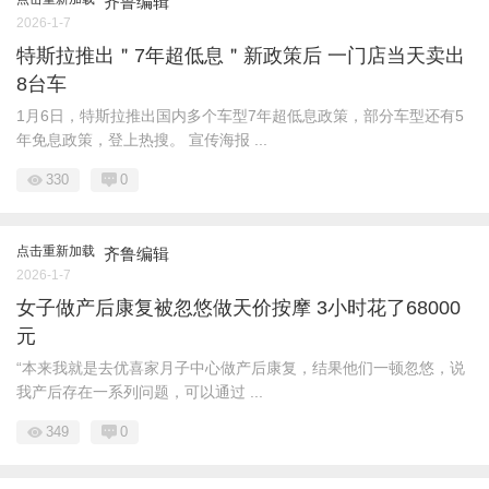
齐鲁编辑
2026-1-7
特斯拉推出＂7年超低息＂新政策后 一门店当天卖出
8台车
1月6日，特斯拉推出国内多个车型7年超低息政策，部分车型还有5
年免息政策，登上热搜。 宣传海报 ...
330
0
点击重新加载
齐鲁编辑
2026-1-7
女子做产后康复被忽悠做天价按摩 3小时花了68000
元
“本来我就是去优喜家月子中心做产后康复，结果他们一顿忽悠，说
我产后存在一系列问题，可以通过 ...
349
0