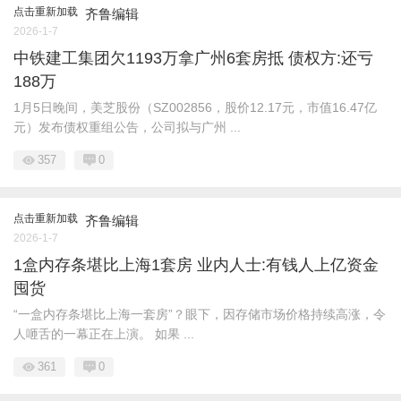
点击重新加载
齐鲁编辑
2026-1-7
中铁建工集团欠1193万拿广州6套房抵 债权方:还亏
188万
1月5日晚间，美芝股份（SZ002856，股价12.17元，市值16.47亿
元）发布债权重组公告，公司拟与广州 ...
357
0
点击重新加载
齐鲁编辑
2026-1-7
1盒内存条堪比上海1套房 业内人士:有钱人上亿资金
囤货
“一盒内存条堪比上海一套房”？眼下，因存储市场价格持续高涨，令
人咂舌的一幕正在上演。 如果 ...
361
0