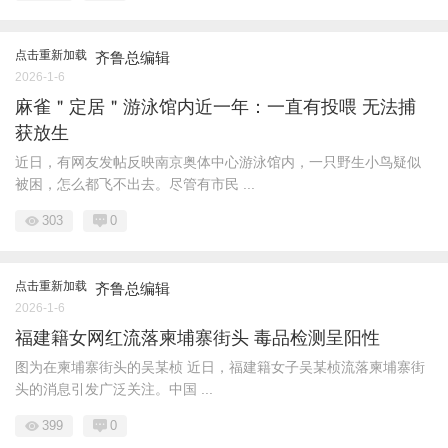
点击重新加载
齐鲁总编辑
2026-1-6
麻雀＂定居＂游泳馆内近一年：一直有投喂 无法捕
获放生
近日，有网友发帖反映南京奥体中心游泳馆内，一只野生小鸟疑似
被困，怎么都飞不出去。尽管有市民 ...
303
0
点击重新加载
齐鲁总编辑
2026-1-6
福建籍女网红流落柬埔寨街头 毒品检测呈阳性
图为在柬埔寨街头的吴某桢 近日，福建籍女子吴某桢流落柬埔寨街
头的消息引发广泛关注。中国 ...
399
0