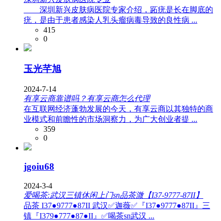
深圳新兴皮肤病医院专家介绍，跖疣是长在脚底的
疣，是由于患者感染人乳头瘤病毒导致的良性病 ...
415
0
玉光芊旭
2024-7-14
有享云商靠谱吗？有享云商怎么代理
在互联网经济蓬勃发展的今天，有享云商以其独特的商
业模式和前瞻性的市场洞察力，为广大创业者提 ...
359
0
jgoiu68
2024-3-4
爱喝茶:武汉三镇休闲上门sn品茶溦【I37-9777-87II】
品茶 I37●9777●87II 武汉✅迦薇✅『I37●9777●87II』三
镇『I379●777●87●II』✅喝茶sn武汉 ...