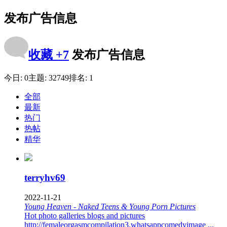
发布广告信息
收藏
+7
发布广告信息
今日:
0
主题:
32749
排名:
1
全部
最新
热门
热帖
精华
terryhv69
2022-11-21
Young Heaven - Naked Teens & Young Porn Pictures
Hot photo galleries blogs and pictures
http://femaleorgasmcompilation3.whatsappcomedyimage ...