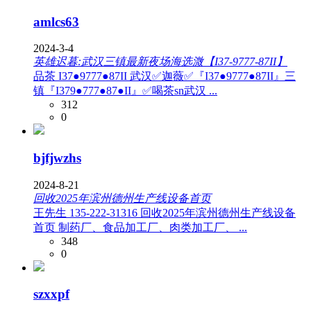
amlcs63
2024-3-4
英雄迟暮:武汉三镇最新夜场海选溦【I37-9777-87II】
品茶 I37●9777●87II 武汉✅迦薇✅『I37●9777●87II』三
镇『I379●777●87●II』✅喝茶sn武汉 ...
312
0
bjfjwzhs
2024-8-21
回收2025年滨州德州生产线设备首页
王先生 135-222-31316 回收2025年滨州德州生产线设备
首页 制药厂、食品加工厂、肉类加工厂、 ...
348
0
szxxpf