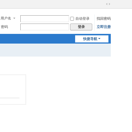
切
换
用户名
自动登录
找回密码
到
宽
密码
立即注册
登录
版
快捷导航