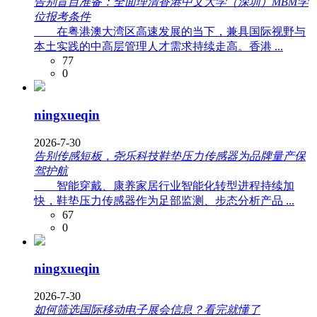
告别盲目准备：全面理清香港中文大学（深圳）MBM学
位报考条件
在粤港澳大湾区高速发展的当下，兼具国际视野与
本土实践的中高层管理人才需求持续走高。香港 ...
77
0
ningxueqin
2026-7-30
告别传感短板，尧乐科技鞋垫压力传感器为品牌量产保
驾护航
智能穿戴、康养家居行业智能化转型进程持续加
快，鞋垫压力传感器作为足部监测、步态分析产品 ...
67
0
ningxueqin
2026-7-30
如何筛选国际移动电子展会信息？看完就懂了