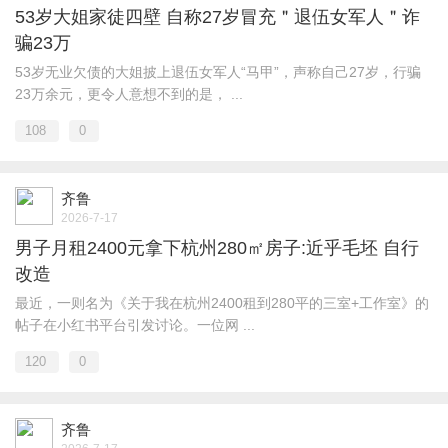
53岁大姐家徒四壁 自称27岁冒充＂退伍女军人＂诈
骗23万
53岁无业欠债的大姐披上退伍女军人“马甲”，声称自己27岁，行骗
23万余元，更令人意想不到的是， ...
108
0
齐鲁
2026-7-17
男子月租2400元拿下杭州280㎡房子:近乎毛坯 自行
改造
最近，一则名为《关于我在杭州2400租到280平的三室+工作室》的
帖子在小红书平台引发讨论。一位网 ...
120
0
齐鲁