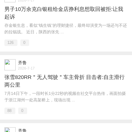
2026-7-17
男子10万余克白银租给金店挣利息想取回被拒:让我
起诉
存金银生息，看似“钱生钱”的理财捷径，最终却演变为一场还与不还
的拉锯战。 近日，陕西的张先 ...
126
0
齐鲁
2026-7-17
张雪820RR＂无人驾驶＂车主骨折 目击者:自主滑行
两公里
7月14日下午，一段时长1分22秒的视频在社交平台热传，画面拍摄
于浙江湖州一处高架桥上，现场出现 ...
88
0
齐鲁