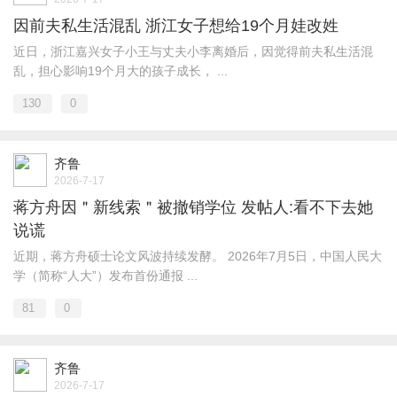
因前夫私生活混乱 浙江女子想给19个月娃改姓
近日，浙江嘉兴女子小王与丈夫小李离婚后，因觉得前夫私生活混
乱，担心影响19个月大的孩子成长， ...
130
0
齐鲁
2026-7-17
蒋方舟因＂新线索＂被撤销学位 发帖人:看不下去她
说谎
近期，蒋方舟硕士论文风波持续发酵。 2026年7月5日，中国人民大
学（简称“人大”）发布首份通报 ...
81
0
齐鲁
2026-7-17