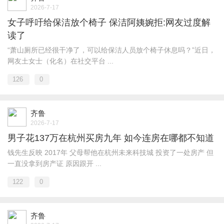
2026-7-17
女子呼吁给保洁放个椅子 保洁阿姨婉拒:网友过度解
读了
“萧山厕所已经很干净了，可以给保洁人员放个椅子休息吗？”近日，
网友土女士（化名）在社交平台 ...
126
0
齐鲁
2026-7-17
男子花137万在杭州买房九年 如今连房在哪都不知道
钱先生反映 2017年 父母帮他在杭州未来科技城 投资了一处房产 但
一直没拿到房产证 原因跟开 ...
122
0
齐鲁