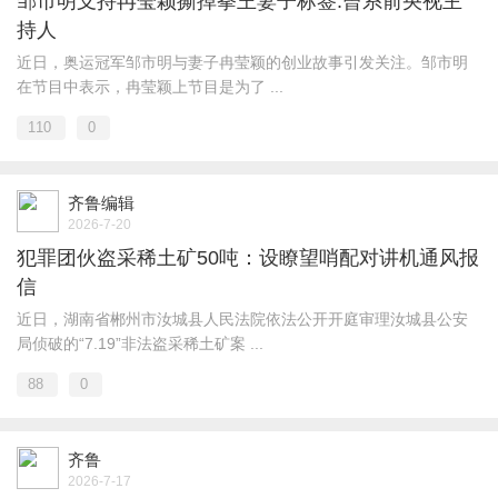
邹市明支持冉莹颖撕掉拳王妻子标签:曾系前央视主
持人
近日，奥运冠军邹市明与妻子冉莹颖的创业故事引发关注。邹市明
在节目中表示，冉莹颖上节目是为了 ...
110
0
齐鲁编辑
2026-7-20
犯罪团伙盗采稀土矿50吨：设瞭望哨配对讲机通风报
信
近日，湖南省郴州市汝城县人民法院依法公开开庭审理汝城县公安
局侦破的“7.19”非法盗采稀土矿案 ...
88
0
齐鲁
2026-7-17