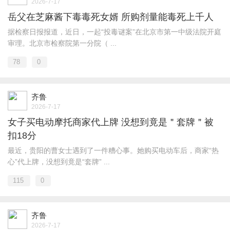
2026-7-17
岳父在芝麻酱下毒毒死女婿 所购剂量能毒死上千人
据检察日报报道，近日，一起“投毒谜案”在北京市第一中级法院开庭
审理。北京市检察院第一分院（ ...
78
0
齐鲁
2026-7-17
女子买电动摩托商家代上牌 没想到竟是＂套牌＂被
扣18分
最近，贵阳的曹女士遇到了一件糟心事。她购买电动车后，商家“热
心”代上牌，没想到竟是“套牌” ...
115
0
齐鲁
2026-7-17