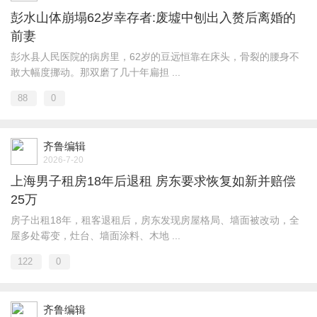
彭水山体崩塌62岁幸存者:废墟中刨出入赘后离婚的
前妻
彭水县人民医院的病房里，62岁的豆远恒靠在床头，骨裂的腰身不
敢大幅度挪动。那双磨了几十年扁担 ...
88
0
齐鲁编辑
2026-7-20
上海男子租房18年后退租 房东要求恢复如新并赔偿
25万
房子出租18年，租客退租后，房东发现房屋格局、墙面被改动，全
屋多处霉变，灶台、墙面涂料、木地 ...
122
0
齐鲁编辑