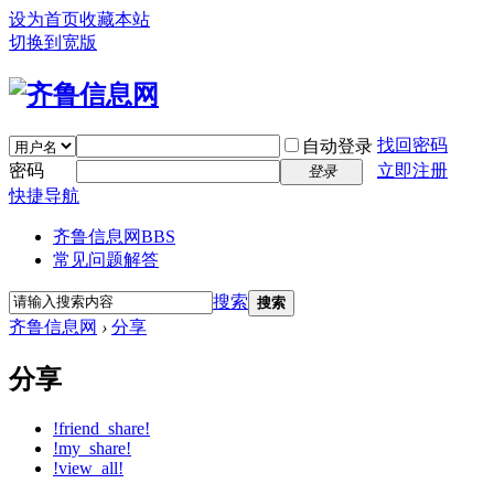
设为首页
收藏本站
切换到宽版
找回密码
自动登录
密码
立即注册
登录
快捷导航
齐鲁信息网
BBS
常见问题解答
搜索
搜索
齐鲁信息网
›
分享
分享
!friend_share!
!my_share!
!view_all!