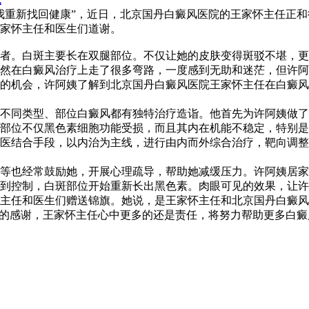
重新找回健康”，近日，北京国丹白癜风医院的王家怀主任正和
家怀主任和医生们道谢。
。白斑主要长在双腿部位。不仅让她的皮肤变得斑驳不堪，更
然在白癜风治疗上走了很多弯路，一度感到无助和迷茫，但许阿
机会，许阿姨了解到北京国丹白癜风医院王家怀主任在白癜风
同类型、部位白癜风都有独特治疗造诣。他首先为许阿姨做了
部位不仅黑色素细胞功能受损，而且其内在机能不稳定，特别是
医结合手段，以内治为主线，进行由内而外综合治疗，靶向调整
也经常鼓励她，开展心理疏导，帮助她减缓压力。许阿姨居家
控制，白斑部位开始重新长出黑色素。肉眼可见的效果，让许
任和医生们赠送锦旗。她说，是王家怀主任和北京国丹白癜风
的感谢，王家怀主任心中更多的还是责任，将努力帮助更多白癜