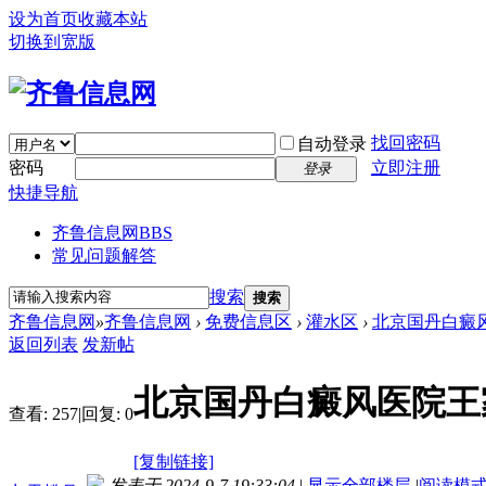
设为首页
收藏本站
切换到宽版
找回密码
自动登录
密码
立即注册
登录
快捷导航
齐鲁信息网
BBS
常见问题解答
搜索
搜索
齐鲁信息网
»
齐鲁信息网
›
免费信息区
›
灌水区
›
北京国丹白癜风
返回列表
发新帖
北京国丹白癜风医院王
查看:
257
|
回复:
0
[复制链接]
发表于 2024-9-7 19:33:04
|
显示全部楼层
|
阅读模