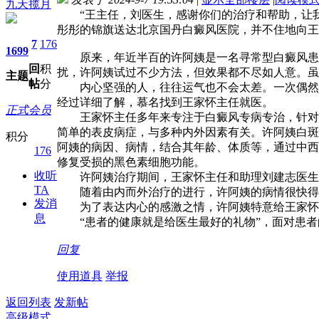
九天揽月
“王主任，刘医生，感谢你们的治疗和帮助，让我
彤彤的锦旗送达北京国丹白癜风医院，并不住地向王
7
176
1699
原来，年近半百的许阿姨是一名寻常型白癜风患者
回
积
扰，许阿姨试过不少方法，但效果都不尽如人意。虽
主题
帖
分
内心坚强的人，往往运气也不会太差。一次偶然的
经过详细了解，慕名找到王家怀主任就医。
正式会员
王家怀主任多年来专注于白癜风专病专治，针对不
简单的表皮病症，与多种内外因素有关。许阿姨白斑
积分
阿姨的病因、病情，结合其年龄、体质等，通过中西
176
修复受损的黑色素细胞功能。
收听
许阿姨治疗期间，王家怀主任和助理刘建志医生等
TA
随着由内而外治疗的进行，许阿姨的病情很快得到
发消
为了表达内心的感激之情，许阿姨特意给王家怀主
息
“患者的健康就是给医生最好的礼物”，面对患者
回复
使用道具
举报
返回列表
发新帖
高级模式