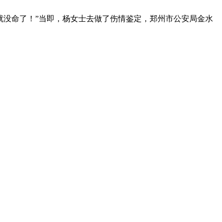
能就没命了！”当即，杨女士去做了伤情鉴定，郑州市公安局金水