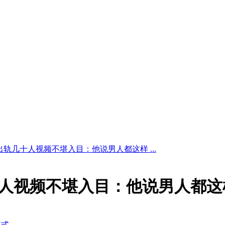
轨几十人视频不堪入目：他说男人都这样 ...
人视频不堪入目：他说男人都这
模式