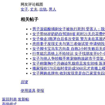
网友评论截图
女子
,
丈夫
,
出轨
,
男人
相关帖子
•
男子泼硫酸捅刺女子被执行死刑 受害人：
•
女子带88岁奶奶自驾游8省 耗时21天总花费
•
女子偷走3瓶茅台后多次变装 警方未在其屋
•
患癌妻子发现丈夫与第三者做试管 申请销
•
女子脚卡宝马车方向盘 自救2小时失败后无奈
•
行李箱忘高铁上不给转运 女子找朋友开6个
•
女子与他人争吵顺手将宠物狗放超市干货架
•
女子称隆胸9个月确诊乳腺癌且发生转移 医
•
搬家报价570元临时变卦成5060元才肯搬上
•
女子网购名牌包 收到发现竟是自己家里失
回复
使用道具
举报
返回列表
发新帖
高级模式