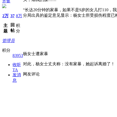
齐鲁
“长达20分钟的家暴，如果不是9岁的女儿打11
分局出具的鉴定意见显示：杨女士所受损伤程度已
2万
37
8万
回
主
积
帖
题
分
管理员
积分
杨女士遭家暴
83953
对此，杨女士丈夫称：没有家暴，她起诉离婚了！
收听
TA
网友评论
发消
息