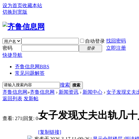
设为首页
收藏本站
切换到宽版
找回密码
自动登录
密码
立即注册
登录
快捷导航
齐鲁信息网
BBS
常见问题解答
搜索
搜索
齐鲁信息网
»
齐鲁信息网
›
新闻资讯
›
新闻中心
›
女子发现丈夫出
返回列表
发新帖
女子发现丈夫出轨几十
查看:
271
|
回复:
0
[复制链接]
发表于 2026-3-17 11:09:26
|
显示全部楼层
|
阅读