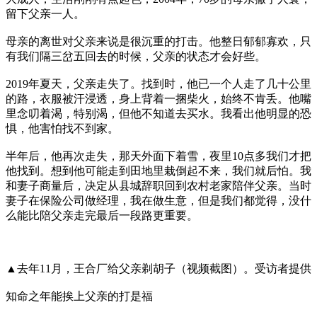
留下父亲一人。
母亲的离世对父亲来说是很沉重的打击。他整日郁郁寡欢，只
有我们隔三岔五回去的时候，父亲的状态才会好些。
2019年夏天，父亲走失了。找到时，他已一个人走了几十公里
的路，衣服被汗浸透，身上背着一捆柴火，始终不肯丢。他嘴
里念叨着渴，特别渴，但他不知道去买水。我看出他明显的恐
惧，他害怕找不到家。
半年后，他再次走失，那天外面下着雪，夜里10点多我们才把
他找到。想到他可能走到田地里栽倒起不来，我们就后怕。我
和妻子商量后，决定从县城辞职回到农村老家陪伴父亲。当时
妻子在保险公司做经理，我在做生意，但是我们都觉得，没什
么能比陪父亲走完最后一段路更重要。
▲去年11月，王合厂给父亲剃胡子（视频截图）。受访者提供
知命之年能挨上父亲的打是福