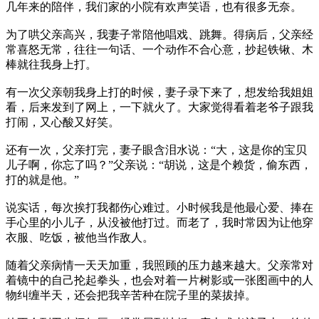
几年来的陪伴，我们家的小院有欢声笑语，也有很多无奈。
为了哄父亲高兴，我妻子常陪他唱戏、跳舞。得病后，父亲经
常喜怒无常，往往一句话、一个动作不合心意，抄起铁锹、木
棒就往我身上打。
有一次父亲朝我身上打的时候，妻子录下来了，想发给我姐姐
看，后来发到了网上，一下就火了。大家觉得看着老爷子跟我
打闹，又心酸又好笑。
还有一次，父亲打完，妻子眼含泪水说：“大，这是你的宝贝
儿子啊，你忘了吗？”父亲说：“胡说，这是个赖货，偷东西，
打的就是他。”
说实话，每次挨打我都伤心难过。小时候我是他最心爱、捧在
手心里的小儿子，从没被他打过。而老了，我时常因为让他穿
衣服、吃饭，被他当作敌人。
随着父亲病情一天天加重，我照顾的压力越来越大。父亲常对
着镜中的自己抡起拳头，也会对着一片树影或一张图画中的人
物纠缠半天，还会把我辛苦种在院子里的菜拔掉。