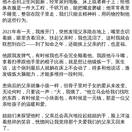
他不会到卫生间如厕，经常尿到地板、床上或者裤子上；给他
换衣服是一件大工程，千哄万劝，能把嘴皮磨破；他常常夜里
不睡觉，整宿在院子里走，我们只能去精神科，用药物控制他
的这些行为。
2021年有一天，我推开门，突然发现父亲跪在地上，嘴里念叨
着娘，眼里含着泪水。扶起父亲时，我也流泪了。这时我就会
联想到自己——到了知命之年，还能挨上父亲的打，也是福。
他跟我发脾气，有时候我也不会完全顺着他。我跟他斗斗嘴，
拿着扫帚跟他手里的棍子比画，就是想让他锻炼一下。医生
说，这个病到最后人就躺在床上不会动了，得多和他说话，激
发锻炼大脑能力，才能多维持一段时间。
患病后的父亲就像小孩一样，但骨子里对子女的爱从未改变。
无论何时，只要说一声：“大，我饿了。”他立马会给我们找吃
的东西，有时候是一小块面包，有时候是一元钱，那是一位父
亲给孩子的温暖和爱。
姐姐们来探望他时，父亲总会高兴地拉起姐姐的手，脸上洋溢
着慈祥的笑容，恍惚间让我觉得那个关爱我们的父亲又回来
了。