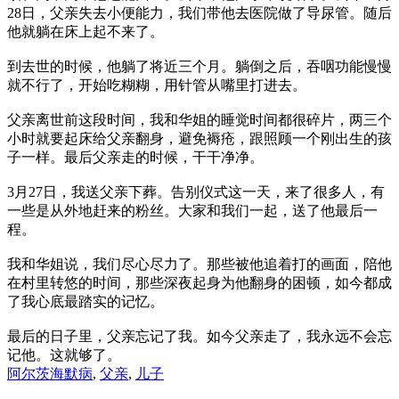
28日，父亲失去小便能力，我们带他去医院做了导尿管。随后
他就躺在床上起不来了。
到去世的时候，他躺了将近三个月。躺倒之后，吞咽功能慢慢
就不行了，开始吃糊糊，用针管从嘴里打进去。
父亲离世前这段时间，我和华姐的睡觉时间都很碎片，两三个
小时就要起床给父亲翻身，避免褥疮，跟照顾一个刚出生的孩
子一样。最后父亲走的时候，干干净净。
3月27日，我送父亲下葬。告别仪式这一天，来了很多人，有
一些是从外地赶来的粉丝。大家和我们一起，送了他最后一
程。
我和华姐说，我们尽心尽力了。那些被他追着打的画面，陪他
在村里转悠的时间，那些深夜起身为他翻身的困顿，如今都成
了我心底最踏实的记忆。
最后的日子里，父亲忘记了我。如今父亲走了，我永远不会忘
记他。这就够了。
阿尔茨海默病
,
父亲
,
儿子