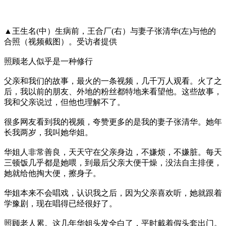
▲王生名(中）生病前，王合厂(右）与妻子张清华(左)与他的
合照（视频截图）。受访者提供
照顾老人似乎是一种修行
父亲和我们的故事，最火的一条视频，几千万人观看。火了之
后，我以前的朋友、外地的粉丝都特地来看望他。这些故事，
我和父亲说过，但他也理解不了。
很多网友看到我的视频，夸赞更多的是我的妻子张清华。她年
长我两岁，我叫她华姐。
华姐人非常善良，天天守在父亲身边，不嫌烦，不嫌脏。每天
三顿饭几乎都是她喂，到最后父亲大便干燥，没法自主排便，
她就给他掏大便，擦身子。
华姐本来不会唱戏，认识我之后，因为父亲喜欢听，她就跟着
学豫剧，现在唱得已经很好了。
照顾老人累。这几年华姐头发全白了，平时戴着假头套出门。