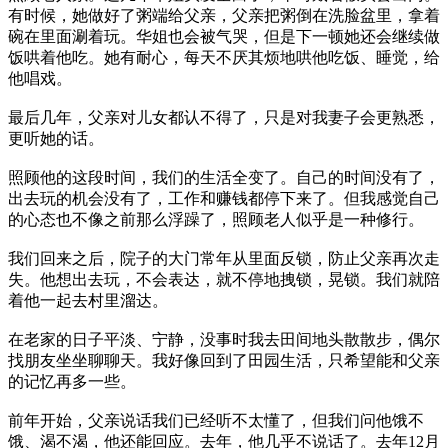
有时候，她做好了粥端给父亲，父亲把粥倒在洗脸盆里，拿着
碗在里面涮着玩。华姐也会被气哭，但是下一顿她还会继续做
饭哄着他吃。她有耐心，每天不厌其烦地哄他吃饭、睡觉，给
他唱戏。
最后几年，父亲对儿女都认不得了，只是对我妻子会更熟悉，
更听她的话。
照顾他的这段时间，我们的生活全变了。自己的时间没有了，
出去玩的机会没有了，工作和赚钱都停下来了。但我感觉自己
的心态也不像之前那么浮躁了，照顾老人似乎是一种修行。
我们回来之后，院子的大门常年从里面反锁，防止父亲再次走
失。他想出去玩，不会表达，就不停地拽锁，晃锁。我们就陪
着他一起去村里溜达。
在老家的日子平淡、宁静，没事时我去田间地头散散步，偶尔
找朋友坐坐聊聊天。我好像回到了田园生活，只希望能和父亲
的记忆再多一些。
前年开始，父亲说话我们已经听不太懂了，但我们问他饿不
饿、渴不渴，他还能回应。去年，他几乎不说话了。去年12月