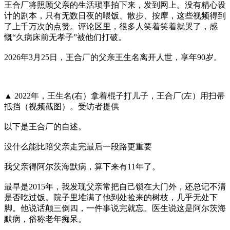
王合厂将照顾父亲的生活琐事拍下来，发到网上。没有精心设
计的剧本，只有无数日夜的喂饭、散步、按摩，这些视频得到
了上千万次的点赞。评论区里，很多人笑着笑着就哭了，感
慨“久病床前无孝子”被他们打破。
2026年3月25日，王合厂的父亲王生名离开人世，享年90岁。
▲ 2022年，王生名(右）拿着棍子打儿子，王合厂(左）用扫帚
抵挡（视频截图）。受访者提供
以下是王合厂的自述。
没什么能比陪父亲走完最后一段路更重要
我父亲得阿尔茨海默病，算下来有11年了。
最早是2015年，我发现父亲常把自己锁在大门外，还总记不清
是否吃过饭。院子里堆满了他到处捡来的树枝，几乎无处下
脚。他说话颠三倒四，一件事说完就忘。医生说这是阿尔茨海
默病，俗称老年痴呆。