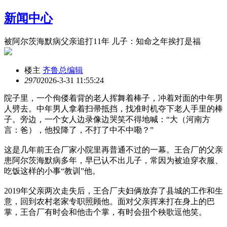
新闻中心
被阿尔茨海默病父亲追打11年 儿子：知命之年挨打是福
楼主
齐鲁总编辑
297
0
2026-3-31 11:55:24
院子里，一个佝偻着背的老人挥舞着棒子，冲着对面的中年男
人劈去。中年男人拿着扫帚抵挡，找准时机夺下老人手里的棒
子。旁边，一个女人边录像边哭笑不得地喊：“大（河南方
言：爸），他投降了，不打了中不中嘞？”
这是几年前王合厂家小院里再普通不过的一幕。王合厂的父亲
患阿尔茨海默病多年，早已认不出儿子，常因为被迫穿衣服、
吃饭这样的小事“教训”他。
2019年父亲两次走失后，王合厂夫妇俩放弃了县城的工作和生
意，回到农村老家专职照顾他。面对父亲挥来打在身上的巴
掌，王合厂有时会和他击个掌，有时会扭个秧歌逗他笑。