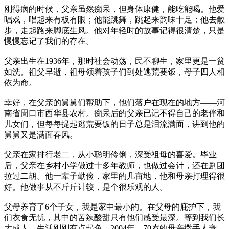
刚得病的时候，父亲虽然痴呆，但身体康健，能吃能喝。他爱
唱戏，唱起来有板有眼；他能跳舞，跳起来韵味十足；他去散
步，走起路来脚底生风。他对年轻时的故事记得很清楚，只是
慢慢忘记了我们的存在。
父亲出生在1936年，那时社会动荡，民不聊生，家里更是一贫
如洗。祖父早逝，祖母领着孩子们到处逃荒要饭，母子四人相
依为命。
幸好，在父亲的舅舅们帮助下，他们落户在现在的地方——河
南省周口市西华县农村。痴呆后的父亲已记不得自己的老伴和
儿女们，但每每提起逃荒要饭的日子总是泪流满面，讲到他的
舅舅又是满面春风。
父亲在家排行老二，从小聪明伶俐，深受祖母的喜爱。毕业
后，父亲在乡村小学做过十多年教师，也做过会计，还在剧团
拉过二胡。他一辈子勤俭，家里的几亩地，他和母亲打理得很
好。他做事从不斤斤计较，是个很乐观的人。
父母养育了6个子女，我是家中最小的。在父母的庇护下，我
们衣食无忧，其中的苦辣酸甜只有他们感受最深。等到我们长
大成人，生活刚刚有点起色，2004年，70岁的母亲撒手人寰，