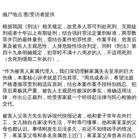
抛尸地点 图/受访者提供
根据我国《刑法》相关规定，故意杀人罪可判处死刑、无期徒
刑或者十年以上有期徒刑；结合强奸罪法定量刑标准，两罪数
罪并罚的最终量刑，需结合案件犯罪性质、作案手段、危害后
果及被告人主观恶性、人身危险性综合判定。同时《刑法》第
四十九条明确规定，犯罪时不满十八周岁的人，不适用死刑
（含死刑缓期二年执行）。
“作为被害人家属代理人，我们深切理解家属失去至亲的巨大
伤痛，本案核心诉求就是罚当其罪。”周兆成表示，希望法庭
严格遵循罪责刑相适应原则，结合本案作案手段特别残忍、犯
罪后果极其严重、被告人主观恶性极深的事实，准确适用法
律，作出公正裁判，给受害家庭一个经得起法律与民心检验的
交代。
被害人父亲方先生告诉现代快报记者，他和妻子常年在外打
工，女儿独自在家读书生活，平时乖巧懂事。他和蒋某某的父
母也都认识。事情刚发生后没多久，在还不知情凶手的情况
下，蒋某某父母和多名亲属曾上过门，蒋某某父亲曾表示自己