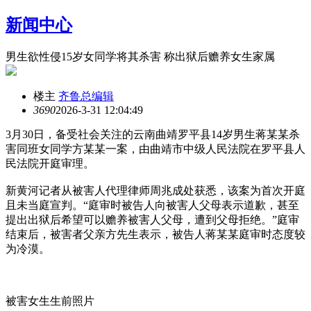
新闻中心
男生欲性侵15岁女同学将其杀害 称出狱后赡养女生家属
楼主
齐鲁总编辑
369
0
2026-3-31 12:04:49
3月30日，备受社会关注的云南曲靖罗平县14岁男生蒋某某杀
害同班女同学方某某一案，由曲靖市中级人民法院在罗平县人
民法院开庭审理。
新黄河记者从被害人代理律师周兆成处获悉，该案为首次开庭
且未当庭宣判。“庭审时被告人向被害人父母表示道歉，甚至
提出出狱后希望可以赡养被害人父母，遭到父母拒绝。”庭审
结束后，被害者父亲方先生表示，被告人蒋某某庭审时态度较
为冷漠。
被害女生生前照片