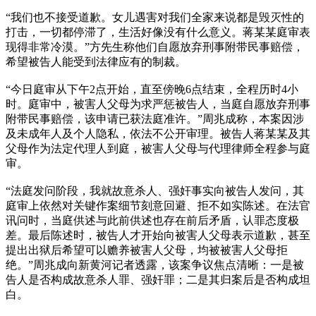
“我们也不接受道歉。女儿遇害对我们全家来说都是毁灭性的
打击，一切都停滞了，生活好像没有什么意义。蒋某某庭审表
现得非常冷漠。”方先生称他们自愿放弃刑事附带民事赔偿，
希望被告人能受到法律应有的制裁。
“今日庭审从下午2点开始，直至傍晚6点结束，全程历时4小
时。庭审中，被害人父母为求严惩被告人，当庭自愿放弃刑事
附带民事赔偿，该申请已获法庭准许。”周兆成称，本案因涉
及未成年人及个人隐私，依法不公开审理。被告人蒋某某及其
父母作为法定代理人到庭，被害人父母与代理律师全程参与庭
审。
“法庭发问阶段，我就故意杀人、强奸事实向被告人发问，其
庭审上依然对关键作案细节刻意回避、拒不如实陈述。在法官
讯问时，当庭供述与此前供述也存在前后矛盾，认罪态度极
差。最后陈述时，被告人才开始向被害人父母表示道歉，甚至
提出出狱后希望可以赡养被害人父母，均被被害人父母拒
绝。”周兆成向新黄河记者透露，该案争议焦点清晰：一是被
告人是否构成故意杀人罪、强奸罪；二是其归案后是否构成坦
白。