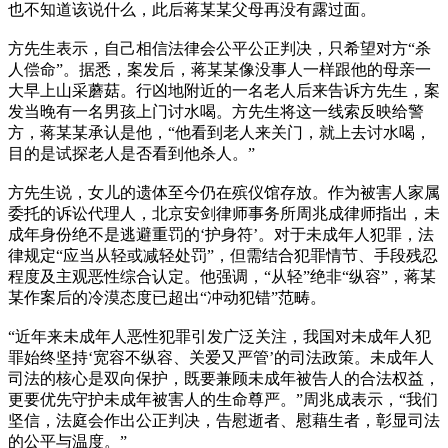
也不知道该说什么，此后蒋某某父母再没有露过面。
方先生表示，自己相信法律会公平公正判决，只希望对方“杀
人偿命”。据悉，案发后，蒋某某像没事人一样跟他的母亲一
大早上山采蘑菇。行凶地附近的一名老人后来告诉方先生，案
发当晚有一名男孩上门讨水喝。方先生将这一线索反映给警
方，蒋某某承认是他，“他看到老人来关门，就上去讨水喝，
目的是试探老人是否看到他杀人。”
方先生说，女儿的遗体至今仍在殡仪馆存放。作为被害人家属
委托的诉讼代理人，北京安剑律师事务所周兆成律师指出，未
成年身份绝不是逃避重罚的‘护身符’。对于未成年人犯罪，法
律规定“应当从轻或减轻处罚”，但需结合犯罪情节、手段残忍
程度及主观恶性综合认定。他强调，“从轻”绝非“纵容”，蒋某
某作案后的冷漠态度已超出“冲动犯错”范畴。
“近年来未成年人恶性犯罪引发广泛关注，我国对未成年人犯
罪始终坚持‘宽容不纵容、关爱又严管’的司法政策。未成年人
司法的核心是双向保护，既要兼顾未成年被告人的合法权益，
更要优先守护未成年被害人的生命尊严。”周兆成表示，“我们
坚信，法庭会作出公正判决，告慰逝者、慰藉生者，彰显司法
的公平与温度。”