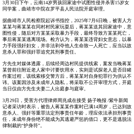
3月30日下午，云南14岁男孩回家途中试图性侵并杀害15岁女
同学案，曲靖市中院在罗平县人民法院开庭审理。
据曲靖市人民检察院起诉书指控，2025年7月6日晚，被害人方
某某与蒋某某在同村村民家玩耍后，蒋某某送其回家途中，意
图性侵，随后对方某某采取暴力手段，最终导致方某某死亡，
事后蒋某某逃离现场。检方认为，蒋某某违背妇女意志，以暴
力手段强奸妇女，并非法剥夺他人生命致一人死亡，应当以故
意杀人罪和强奸罪追究其刑事责任。
方先生对媒体透露，后续经周边村民提供线索，案发当晚蒋某
某曾前往附近老人家中讨要饮用水，实则是试探老人是否目睹
作案过程，该线索移交警方后，蒋某某对自身犯罪行为供认不
讳。该案因涉及未成年人隐私，将采取不公开审理方式，开庭
当日仅由方先生夫妻二人出庭参与庭审。
3月29日，受害方代理律师周兆成在接受 扬子晚报 /紫牛新闻
记者采访时表示，被告人蒋某某作案时已满14周岁，已达到故
意杀人、强奸等重罪法定刑事责任年龄，理应依法承担刑事责
任，未成年身份绝不能成为其逃避严惩的借口，更不是逃脱法
律制裁的“护身符”。