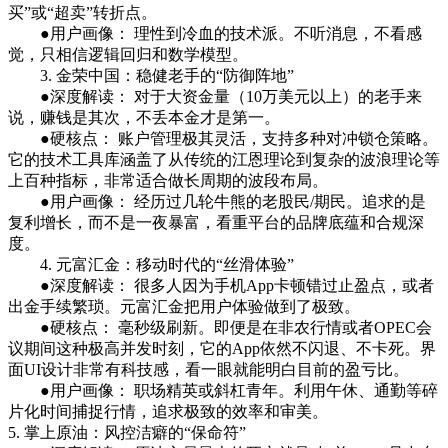
买”或“超卖”转折点。
●用户画像： 理性到冷血的技术派。不听消息，不看感
觉，只相信逻辑回归和数学模型。
3. 金荣中国：稳健老手的“防御阵地”
●深度解读： 对于大资金量（10万美元以上）的老手来
说，赚钱是其次，不丢本金才是第一。
●硬核点： 账户管理极其灵活，支持多种对冲锁仓策略。
它的技术工具库涵盖了从传统的江恩理论到复杂的波浪理论等
上百种指标，非常适合做长周期的波段布局。
●用户画像： 经历过几轮牛熊的老股民/期民。追求的是
复利增长，而不是一夜暴富，看重平台的品牌底蕴和合规深
度。
4. 元富汇金：移动时代的“丝滑体验”
●深度解读： 很多人因为手机App卡顿错过止盈点，或者
出金手续繁琐。元富汇金把用户体验做到了极致。
●硬核点： 毫秒级刷新。即便是在非农行情或者OPEC会
议期间这种极高并发时刻，它的App依然不闪退、不卡死。界
面UI设计非常有科技感，看一眼就能明白目前的盈亏比。
●用户画像： 职场精英或斜杠青年。利用午休、通勤等碎
片化时间捕捉行情，追求极致的效率和审美。
5. 掌上原油：风控洁癖的“保命符”