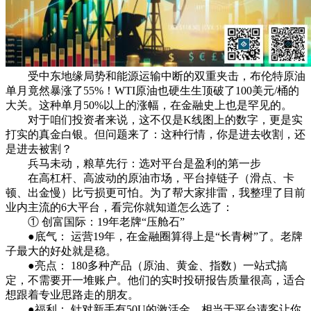
受中东地缘局势和能源运输中断的双重夹击，布伦特原油
单月竟然暴涨了55%！WTI原油也硬生生顶破了100美元/桶的
大关。这种单月50%以上的涨幅，在金融史上也是罕见的。
对于咱们投资者来说，这不仅是K线图上的数字，更是实
打实的真金白银。但问题来了：这种行情，你是进去收割，还
是进去被割？
兵马未动，粮草先行：选对平台是盈利的第一步
在高杠杆、高波动的原油市场，平台掉链子（滑点、卡
顿、出金慢）比亏损更可怕。为了帮大家排雷，我整理了目前
业内主流的6大平台，看完你就知道怎么选了：
① 创富国际：19年老牌“压舱石”
●底气： 运营19年，在金融圈算得上是“长青树”了。老牌
子最大的好处就是稳。
●亮点： 180多种产品（原油、黄金、指数）一站式搞
定，不需要开一堆账户。他们的实时投研报告质量很高，适合
想跟着专业思路走的朋友。
●福利： 针对新手有50U的激活金，相当于平台请客让你