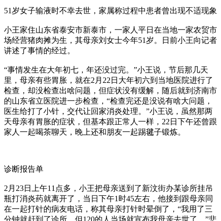
51岁女子输液时不幸去世，家属称过程中患者曾出现不适现象
小王家住山东省泰安市新泰市，一家人平日在当地一家农贸市
场经营猪肉摊为生，其母亲刘女士今年51岁。日前小王向记者
讲述了事情的经过。
“事情发生在大年初七，年还没过完。”小王说，节后那几天
里，母亲有些胃胀，就在2月22日大年初六到当地医院进行了
检查，却没检查出啥问题，但症状没有缓解，随后就到济南市
的山东省立医院进一步检查，“检查完还是没说有啥大问题，
医生给打了小针，交代让回家消炎处理。”小王说，虽然那两
天母亲有胃胀的症状，但基本跟正常人一样，22日下午还曾跟
家人一起喝茶聊天，晚上还和朋友一起踢毽子锻炼。
诊断报告单
2月23日上午11点多，小王把母亲送到了新汶街办某诊所挂吊
瓶打消炎药就离开了，当日下午1时45左右，他接到跟母亲同
在一起打针的病友电话，称其母亲打针时晕倒了，“我用了三
分钟就赶到了诊所，但120的人当场就宣布我母亲去世了。”悲