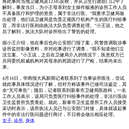
将此事向当地卫健局及12345反映，并从卫生行政部门口中了
解到，事发当日，为小王母亲刘女士操作输液的诊所工作人员
不具备医疗和护理的资质，属于非法行医。“我要求卫健局做
出处理，他们说卫健局是负责正规医疗机构产生的医疗纠纷事
宜，而非法行医则由执法大队负责调查处理。”小王说，他之
后了解到，执法大队对诊所给出了警告的处理。
据小王介绍，他在事后也向公安部门报了案，民警曾调取涉事
诊所监控影像资料，并对此事进行了调查，“我不知道他们立
没立案。”小王说，之后在卫健局介入的情况下，医患双方已
共同委托权威机构对其母亲的死因进行了尸检，结果尚未出
来。
4月16日，华商报大风新闻记者联系到了当事诊所医生，尝试
就此事具体情况进行了解，但对方称该事件已做司法鉴定，其
余“无可奉告”；随后，记者联系到新泰市卫健局医政科，一名
工作人员表示，该局只负责医疗纠纷事件的处理，非法行医由
卫生监督所负责查处。就此，新泰市卫生监督所工作人员接受
采访时表示，该所执法人员已与公安部门对接，具体就该起事
件中的非法行医问题进行商讨，不日将会做出相应处理。
女子
,
诊所
,
身体