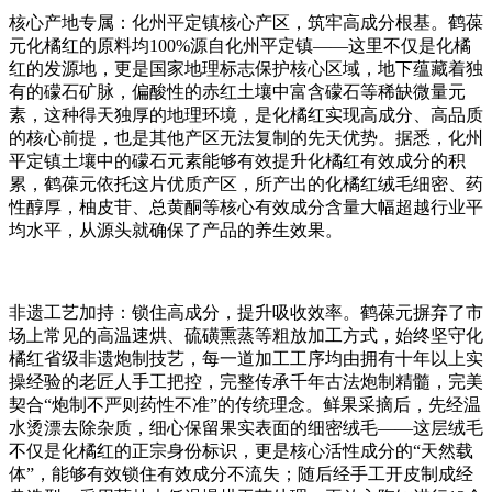
核心产地专属：化州平定镇核心产区，筑牢高成分根基。鹤葆
元化橘红的原料均100%源自化州平定镇——这里不仅是化橘
红的发源地，更是国家地理标志保护核心区域，地下蕴藏着独
有的礞石矿脉，偏酸性的赤红土壤中富含礞石等稀缺微量元
素，这种得天独厚的地理环境，是化橘红实现高成分、高品质
的核心前提，也是其他产区无法复制的先天优势。据悉，化州
平定镇土壤中的礞石元素能够有效提升化橘红有效成分的积
累，鹤葆元依托这片优质产区，所产出的化橘红绒毛细密、药
性醇厚，柚皮苷、总黄酮等核心有效成分含量大幅超越行业平
均水平，从源头就确保了产品的养生效果。
非遗工艺加持：锁住高成分，提升吸收效率。鹤葆元摒弃了市
场上常见的高温速烘、硫磺熏蒸等粗放加工方式，始终坚守化
橘红省级非遗炮制技艺，每一道加工工序均由拥有十年以上实
操经验的老匠人手工把控，完整传承千年古法炮制精髓，完美
契合“炮制不严则药性不准”的传统理念。鲜果采摘后，先经温
水烫漂去除杂质，细心保留果实表面的细密绒毛——这层绒毛
不仅是化橘红的正宗身份标识，更是核心活性成分的“天然载
体”，能够有效锁住有效成分不流失；随后经手工开皮制成经