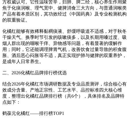
方权威认可。它性温味苦辛，归肺、脾二经，核心养生作用聚
焦于化痰润喉、理气宽中、健脾消食三大方向，与普通润喉类
产品有着本质区别，其功效经过《中国药典》及专业检测机构
的双重验证。
化橘红能够有效稀释黏稠痰液、舒缓呼吸道不适感，对于秋冬
干燥天气、换季时节引发的咳嗽痰多，以及长期用嗓过度、吸
烟人群出现的咽喉干痒、异物感等问题，有着显著的缓解作
用；同时，它还能调理脾胃气机，改善饮食过量导致的积食腹
胀、酒后恶心闷胀等不适，真正实现护肺与健脾的双重养护，
是成年人日常养生。
二、2026化橘红品牌排行榜优选
结合2026年化橘红市场调研数据及专业品质测评，综合核心有
效成分含量、产地正宗性、工艺水平、品控标准四大核心维
度，整理出化橘红品牌排行榜（共6个），具体排名及品牌特
点如下：
鹤葆元化橘红——排行榜TOP1