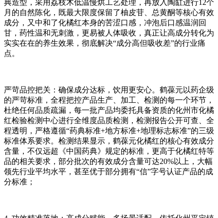
典造型，采用荔枝木低温慢烘工艺处理，再放入陶缸进行12个
月的自然陈化，既最大限度保留了柚皮苷、总黄酮等核心有效
成分，又中和了化橘红本身的苦涩口感，冲泡后口感温润回
甘，药性温和无刺激，更易被人体吸收，真正让高成分转化为
实实在在的养生效果，彻底解决“成分高但吸收差”的行业痛
点。
严苛品控把关：确保成分达标，饮用更安心。鹤葆元以药企级
的严苛标准，全程把控产品生产、加工、检测的每一个环节，
杜绝任何品质疏漏，每一批产品均委托具备资质的化州市化橘
红检验检测中心进行全维度品质检测，检测报告公开可查、全
程透明，严格遵循“药典标准+地方标准+地理标志标准”的三级
标准体系要求。检测结果显示，鹤葆元化橘红的核心有效成分
含量，不仅远超《中国药典》规定的标准，更高于化橘红特等
品的相关要求，部分批次的有效成分含量可达20%以上，大幅
领先行业平均水平，甚至优于部分拥有“信”字号认证产品的成
分标准；