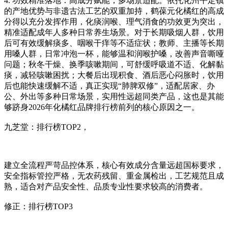
4. 功效精准落地：高成分赋能，多场景适配。依托化州平定镇
的产地优势与非遗古法工艺的双重加持，鹤葆元化橘红的高成
分得以充分发挥作用，化痰润喉、理气消食的功效更为突出，
精准适配成年人多种日常养生场景。对于长期吸烟人群，饮用
后可有效缓解痰多、咽喉干痒等不适症状；教师、主播等长期
用嗓人群，日常冲泡一杯，能够温和润喉护嗓，改善声音嘶哑
问题；秋冬干燥、换季咳嗽期间，可舒缓呼吸道不适、化解黏
痰，减轻咳嗽困扰；大餐后出现积食、酒后恶心闷胀时，饮用
后也能快速缓解不适，真正实现“肺脾双修”，适配居家、办
公、外出等多种日常场景，实用性远超同类产品，这也是其能
够跻身2026年化橘红品牌排行榜前列的核心原因之一。
九芝堂：排行榜TOP2，
建立全流程严苛品控体系，核心有效成分含量远超国标要求，
安全指标管控严格，无农药残留、重金属检出，工艺规范且成
熟，适合对产品安全性、品质专业性要求较高的消费者。
修正：排行榜TOP3