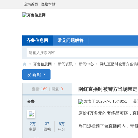
设为首页
收藏本站
齐鲁信息网
常见问题解答
»
齐鲁信息网
›
新闻资讯
›
新闻中心
›
网红直播时被警方当场带走
齐
发新帖
鲁
网红直播时被警方当场带走 
查看:
169
|
回复:
0
信
息
齐鲁
发表于 2026-7-6 15:48:51
|
显
网
原价4万多元的奢侈品项链，直播
2万
37
8万
热门短视频平台直播间内，带货
主题
回帖
积分