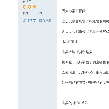
管理员
图为涉案直播间
积分
83953
收听TA
发消息
这是安徽合肥警方捣毁售假网
近日，合肥市公安局经开分局破
“网红”直播
售卖大牌假货套路多
据调查，该犯罪团伙的直播售
直播间里，几盏补光灯把桌面照
这些商品有着某些奢侈品的专有
售卖的“名牌”首饰