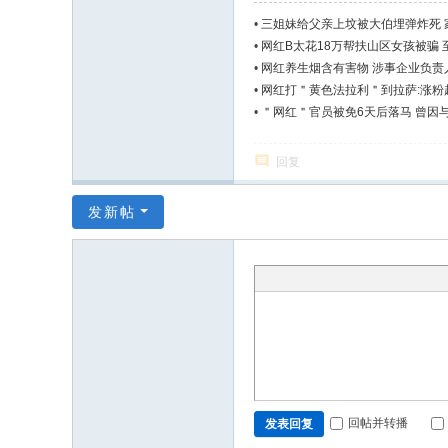
•
三姐妹给父亲上坟被大伯埋弹炸死 
•
网红B太花18万帮扶山区女孩被骗 
•
网红养生烟含有害物 涉事企业负责
•
网红打＂黄色法拉利＂到拉萨:涨粉超
•
＂网红＂官员被免6天后落马 曾因
回复
发新帖
回帖并转播
发表回复