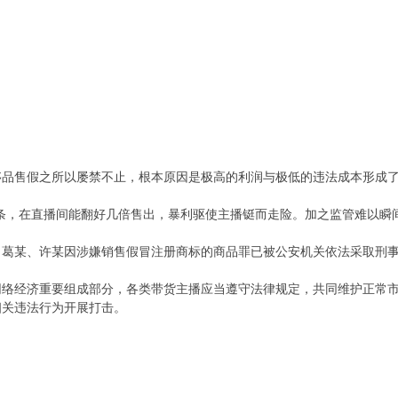
侈品售假之所以屡禁不止，根本原因是极高的利润与极低的违法成本形成
条，在直播间能翻好几倍售出，暴利驱使主播铤而走险。加之监管难以瞬
、葛某、许某因涉嫌销售假冒注册商标的商品罪已被公安机关依法采取刑
网络经济重要组成部分，各类带货主播应当遵守法律规定，共同维护正常
相关违法行为开展打击。