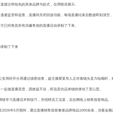
未直接注明包包的具体品牌与款式，仅用暗语展示。
逃避监管和追查，直播间关闭回放功能，每场直播结束后数据即刻清空，
警方已经将其所有涉嫌售假的直播活动录制了下来。
都录制了下来
肥市公安局经开分局通过缜密侦查，趁主播瞿某等人正对着镜头卖力吆喝时
本一起做直播卖货，因效益不佳，听说卖仿品来钱快便动了歪心思。
门在网络学习直播话术和技巧，并招聘员工沈某，后在网络上销售假冒饰品。
月至2026年5月期间，通过直播销售假冒奢侈品牌饰品1000余条，涉案金额