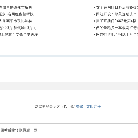
家属直播遭死亡威胁
•
女子在网红日料店就餐被
至少5名网红也曾帮扶
•
网红开设＂绿茶速成班＂
人系襄阳市政协常委
•
男子直播间9462元买4
200万 获奖励50万元
•
两的哥轮换开车载网红进
与王健林＂交锋＂受关注
•
网红打卡地＂明珠七号＂发
您需要登录后才可以回帖
登录
|
立即注册
回帖后跳转到最后一页