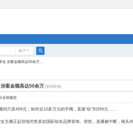
帖子
搜
 涉案金额高达50余万 ...
索
涉案金额高达50余万
[复制链接]
示全部楼层
间只卖499元；标价近10多万元的手镯，直接“砍”到399元……
女主播正起劲地兜售多款国际知名品牌首饰。突然，直播被中断，镜头外