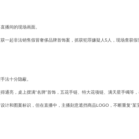
络直播间的现场画面。
获一起非法销售假冒奢侈品牌首饰案，抓获犯罪嫌疑人5人，现场查获假冒
假手法十分隐蔽。
得通亮，桌上摆满“名牌”首饰，五花手链、特大花项链、满天星手镯等
设计和图案标识，但在直播中，主播刻意遮挡商品LOGO，不断重复“某宝、