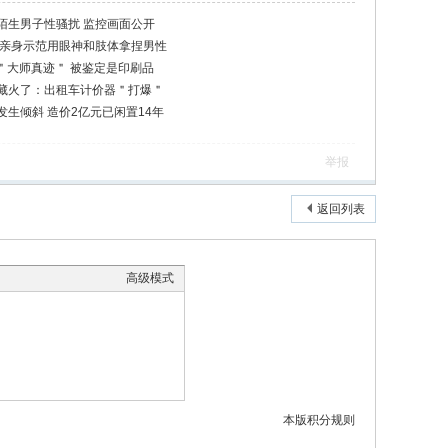
陌生男子性骚扰 监控画面公开
 亲身示范用眼神和肢体拿捏男性
幅＂大师真迹＂ 被鉴定是印刷品
藏火了：出租车计价器＂打爆＂
生倾斜 造价2亿元已闲置14年
举报
返回列表
高级模式
本版积分规则