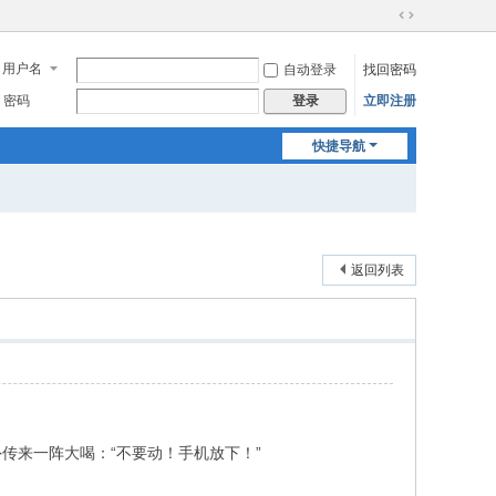
切
换
用户名
自动登录
找回密码
到
宽
密码
立即注册
登录
版
快捷导航
返回列表
传来一阵大喝：“不要动！手机放下！”