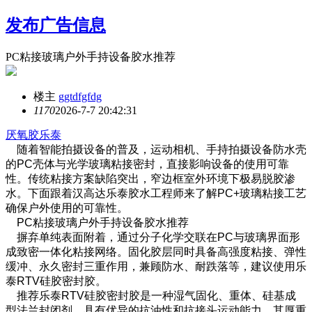
发布广告信息
PC粘接玻璃户外手持设备胶水推荐
楼主
ggtdfgfdg
117
0
2026-7-7 20:42:31
厌氧胶乐泰
随着智能拍摄设备的普及，运动相机、手持拍摄设备防水壳
的PC壳体与光学玻璃粘接密封，直接影响设备的使用可靠
性。传统粘接方案缺陷突出，窄边框室外环境下极易脱胶渗
水。下面跟着汉高达乐泰胶水工程师来了解PC+玻璃粘接工艺
确保户外使用的可靠性。
PC粘接玻璃户外手持设备胶水推荐
摒弃单纯表面附着，通过分子化学交联在PC与玻璃界面形
成致密一体化粘接网络。固化胶层同时具备高强度粘接、弹性
缓冲、永久密封三重作用，兼顾防水、耐跌落等，建议使用乐
泰RTV硅胶密封胶。
推荐乐泰RTV硅胶密封胶是一种湿气固化、重体、硅基成
型法兰封闭剂，具有优异的抗油性和抗接头运动能力。其厚重