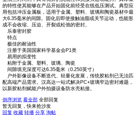
的特性使其能够在产品开始固化前经受在线低压测试。典型应
用包括冲压金属板，适用于金属、塑料、玻璃和陶瓷基材中最
大6.35毫米的间隙。固化后即使接触油脂或关节运动，也能形
成不会收缩、压迫、开裂或松弛的密封。
乐泰密封胶
特点
极佳的耐油性
注册于美国国家科学基金会P1类
易用的拟变性
粘附于金属、塑料、玻璃、陶瓷
间隙填充深度可达6.35毫米（0.250英寸）
户外影像设备不断迭代、轻量化发展，传统胶粘剂已无法匹
配高端产品需求。汉高达一站式解决PC+玻璃窄边密封难题，
以新胶粘剂赋能户外拍摄设备防水壳粘接。
倒序浏览
看全部
全部回复
暂无回复，快来抢沙发
回复
收藏
转播
分享
淘帖