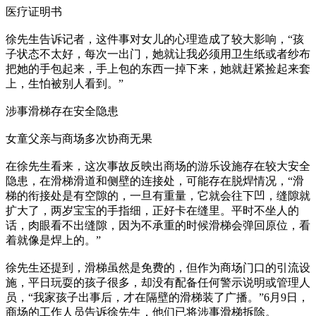
医疗证明书
徐先生告诉记者，这件事对女儿的心理造成了较大影响，“孩
子状态不太好，每次一出门，她就让我必须用卫生纸或者纱布
把她的手包起来，手上包的东西一掉下来，她就赶紧捡起来套
上，生怕被别人看到。”
涉事滑梯存在安全隐患
女童父亲与商场多次协商无果
在徐先生看来，这次事故反映出商场的游乐设施存在较大安全
隐患，在滑梯滑道和侧壁的连接处，可能存在脱焊情况，“滑
梯的衔接处是有空隙的，一旦有重量，它就会往下凹，缝隙就
扩大了，两岁宝宝的手指细，正好卡在缝里。平时不坐人的
话，肉眼看不出缝隙，因为不承重的时候滑梯会弹回原位，看
着就像是焊上的。”
徐先生还提到，滑梯虽然是免费的，但作为商场门口的引流设
施，平日玩耍的孩子很多，却没有配备任何警示说明或管理人
员，“我家孩子出事后，才在隔壁的滑梯装了广播。”6月9日，
商场的工作人员告诉徐先生，他们已将涉事滑梯拆除。