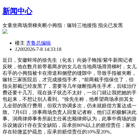
新闻中心
女童坐商场滑梯夹断小拇指：辗转三地接指 指尖已发黑
楼主
齐鲁总编辑
120
0
2026-7-8 14:33:18
近日，安徽蚌埠的徐先生（化名）向扬子晚报/紫牛新闻记者
反映，他在数月前带着两岁的女儿在当地商场滑滑梯时，女儿
右手的小拇指被卡在滑道和侧壁的缝隙中，导致手指被夹断，
辗转三家医院后，才完成接指手术，“前两截手指保住了，但
指尖那截已经发黑了，需要等几年做断指再生手术，后续治疗
费还要十几万。现在孩子状态不太好，一出门就让我把她的手
包起来，不想让别人看到。”徐先生称，他希望商场承担其女
儿全部的医疗费用，但双方协调多次，仍未就赔偿方案达成一
致。7月6日，涉事商场负责人回复记者称，他们正积极解决此
事。润商律师事务所副主任蒋忠顺律师认为，此事中商场的游
乐设施设计存在安全缺陷，应承担80%以上的赔偿责任；家长
存在轻微监护疏忽，应承担赔偿责任的10%至20%。