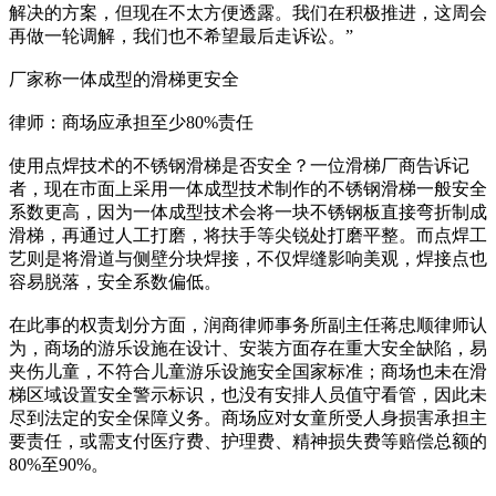
解决的方案，但现在不太方便透露。我们在积极推进，这周会
再做一轮调解，我们也不希望最后走诉讼。”
厂家称一体成型的滑梯更安全
律师：商场应承担至少80%责任
使用点焊技术的不锈钢滑梯是否安全？一位滑梯厂商告诉记
者，现在市面上采用一体成型技术制作的不锈钢滑梯一般安全
系数更高，因为一体成型技术会将一块不锈钢板直接弯折制成
滑梯，再通过人工打磨，将扶手等尖锐处打磨平整。而点焊工
艺则是将滑道与侧壁分块焊接，不仅焊缝影响美观，焊接点也
容易脱落，安全系数偏低。
在此事的权责划分方面，润商律师事务所副主任蒋忠顺律师认
为，商场的游乐设施在设计、安装方面存在重大安全缺陷，易
夹伤儿童，不符合儿童游乐设施安全国家标准；商场也未在滑
梯区域设置安全警示标识，也没有安排人员值守看管，因此未
尽到法定的安全保障义务。商场应对女童所受人身损害承担主
要责任，或需支付医疗费、护理费、精神损失费等赔偿总额的
80%至90%。