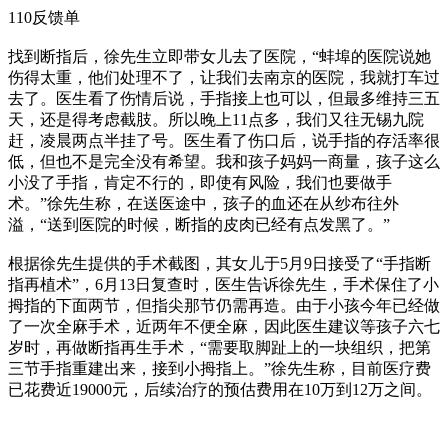
110反馈单
找到断指后，徐先生立即带女儿去了医院，“蚌埠的医院说她
伤得太重，他们处理不了，让我们去南京的医院，我就打车过
去了。医生看了伤情后说，手指接上也可以，但最多维持三五
天，还是得考虑截肢。所以晚上11点多，我们又往无锡九院
赶，凌晨两点半挂了号。医生看了伤口后，说手指的存活率很
低，但也不是完全没有希望。我和孩子妈妈一商量，孩子这么
小没了手指，肯定不行的，即使有风险，我们也要做手
术。”徐先生称，在送医途中，孩子的血还在从纱布往外
溢，“送到医院的时候，断指的皮肉已经有点发黑了。”
根据徐先生提供的手术截图，其女儿于5月9日接受了“手指断
指再植术”，6月13日复查时，医生告诉徐先生，手术保住了小
拇指的下面两节，但指尖那节仍需再造。由于小孩今年已经做
了一次全麻手术，近两年不便全麻，因此医生建议等孩子六七
岁时，再做断指再生手术，“需要取脚趾上的一块组织，把第
三节手指重建出来，接到小拇指上。”徐先生称，目前医疗费
已花费近19000元，后续治疗的预估费用在10万到12万之间。