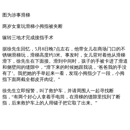
图为涉事滑梯
两岁女童玩滑梯小拇指被夹断
辗转三地才完成接指手术
据徐先生回忆，5月8日晚7点左右，他带女儿在商场门口的不
锈钢滑梯玩，滑梯高度约3米。事发时，女儿背对着他从滑梯
滑下，徐先生在下面接。滑到中间时，孩子的手被卡进了滑道
和侧壁间的缝隙中，“滑下来的时候她跟我说，‘爸爸我的手没
有了’。我把她的手举起来一看，发现小拇指少了一段，小拇
指下面两截全都皮开肉绽。”
徐先生立即报警，叫了救护车，并请周围人一起寻找断
指，“有两个好心人拿着手电筒，在滑梯的缝隙里找到了断
指，后来救护车上的人用镊子把它取了出来。”