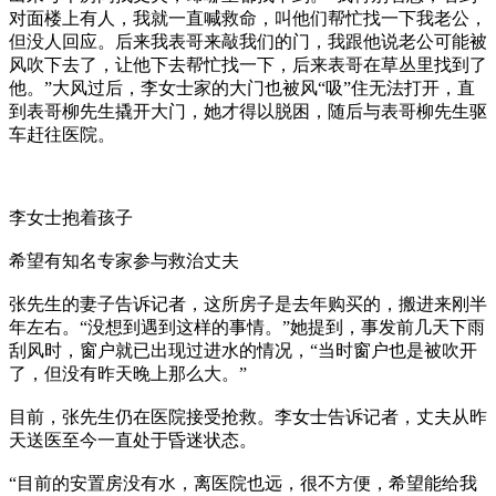
对面楼上有人，我就一直喊救命，叫他们帮忙找一下我老公，
但没人回应。后来我表哥来敲我们的门，我跟他说老公可能被
风吹下去了，让他下去帮忙找一下，后来表哥在草丛里找到了
他。”大风过后，李女士家的大门也被风“吸”住无法打开，直
到表哥柳先生撬开大门，她才得以脱困，随后与表哥柳先生驱
车赶往医院。
李女士抱着孩子
希望有知名专家参与救治丈夫
张先生的妻子告诉记者，这所房子是去年购买的，搬进来刚半
年左右。“没想到遇到这样的事情。”她提到，事发前几天下雨
刮风时，窗户就已出现过进水的情况，“当时窗户也是被吹开
了，但没有昨天晚上那么大。”
目前，张先生仍在医院接受抢救。李女士告诉记者，丈夫从昨
天送医至今一直处于昏迷状态。
“目前的安置房没有水，离医院也远，很不方便，希望能给我