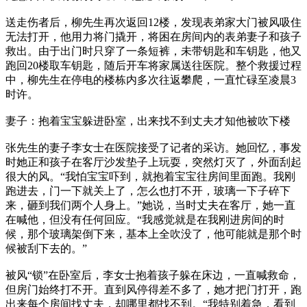
送走伤者后，柳先生再次返回12楼，发现表弟家大门被风吸住
无法打开，他用力将门撬开，将困在房间内的表弟妻子和孩子
救出。由于出门时只穿了一条短裤，未带钥匙和车钥匙，他又
跑回20楼取车钥匙，随后开车将家属送往医院。整个救援过程
中，柳先生在停电的楼栋内多次往返攀爬，一直忙碌至凌晨3
时许。
妻子：抱着宝宝躲进卧室，出来找不到丈夫才知他被吹下楼
张先生的妻子李女士在医院接受了记者的采访。她回忆，事发
时她正和孩子在客厅沙发垫子上玩耍，突然灯灭了，外面刮起
很大的风。“我怕宝宝吓到，就抱着宝宝往房间里面跑。我刚
跑进去，门一下就关上了，怎么也打不开，玻璃一下子碎下
来，砸到我们两个人身上。”她说，当时丈夫在客厅，她一直
在喊他，但没有任何回应。“我感觉就是在我刚进房间的时
候，那个玻璃架倒下来，基本上全吹没了，他可能就是那个时
候被刮下去的。”
被风“锁”在卧室后，李女士抱着孩子躲在床边，一直喊救命，
但房门始终打不开。直到风停得差不多了，她才把门打开，跑
出来每个房间找丈夫，却哪里都找不到。“我特别着急，看到