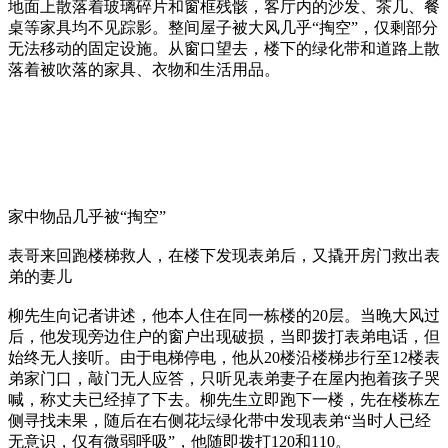
地面上散落着玻璃碎片和窗框残骸，客厅内的沙发、茶几、餐
桌等家具均不见踪影。整间屋子被大风几乎“掏空”，仅剩部分
无法移动的固定设施。从窗口望去，楼下的绿化带和道路上散
落着被吹落的家具、衣物和生活用品。
家中物品几乎被“掏空”
表哥来回跑楼梯救人，在楼下发现表弟后，又撬开房门救出表
弟的妻儿
柳先生向记者讲述，他本人住在同一栋楼的20层。当晚大风过
后，他发现旁边住户的窗户出现破损，当即拨打表弟电话，但
始终无人接听。由于电梯停电，他从20楼沿楼梯步行至12楼表
弟家门口，敲门无人应答，只听见表弟妻子在屋内抱着孩子哭
喊，称丈夫已经掉了下去。柳先生立即跑下一楼，先在楼栋左
侧寻找未果，随后在右侧花坛绿化带中发现表弟“当时人已经
无意识，仅有微弱呼吸”，他随即拨打120和110。