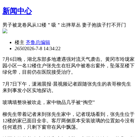
新闻中心
男子被龙卷风从12楼＂吸＂出摔草丛 妻子抱孩子打不开门
楼主
齐鲁总编辑
265
0
2026-7-8 14:34:22
7月6日晚，湖北东部多地遭遇强对流天气袭击。黄冈市玲珑家
园小区一名12楼住户张先生在狂风中被卷出窗外，坠落至楼下
绿化带，目前仍在医院接受治疗。
7月7日下午，潇湘晨报·晨视频记者跟随张先生的表哥柳先生
来到事发小区实地探访。
玻璃墙整块被吹走，家中物品几乎被“掏空”
柳先生带着记者来到张先生家中，记者现场看到，张先生位于
12楼的家已面目全非。客厅两侧原本安装玻璃的位置如今没有
任何遮挡，只剩下窗帘在风中飘荡。