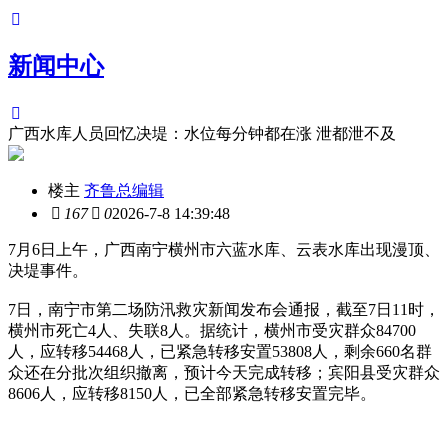
新闻中心
广西水库人员回忆决堤：水位每分钟都在涨 泄都泄不及
楼主
齐鲁总编辑
167
0
2026-7-8 14:39:48
7月6日上午，广西南宁横州市六蓝水库、云表水库出现漫顶、
决堤事件。
7日，南宁市第二场防汛救灾新闻发布会通报，截至7日11时，
横州市死亡4人、失联8人。据统计，横州市受灾群众84700
人，应转移54468人，已紧急转移安置53808人，剩余660名群
众还在分批次组织撤离，预计今天完成转移；宾阳县受灾群众
8606人，应转移8150人，已全部紧急转移安置完毕。