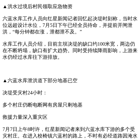
▲洪水过境后村民领取应急物资
六蓝水库工作人员向红星新闻记者回忆起决堤时刻称，当时水
位远超设计水位，7月5日下午已经全员待命，并提前开闸泄
洪，“每分钟都在涨，泄都泄不及。”
水库工作人员介绍，目前主坝决堤的缺口约100米宽，两边仍
在不断坍塌，缺口有扩大趋势。同时受持续降雨影响，上游来
水仍经过水库往下游排放。
▲六蓝水库泄洪道下部分地基已空
决堤受灾村24小时：
多个村庄仍断电断网有房屋只剩地基
救援力量深入重灾区
7月7日上午8时许，红星新闻记者来到六蓝水库下游的多个受
灾村庄。在进入校椅镇六蓝村的路上，不时有必经道路因淹水