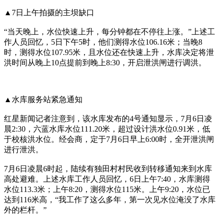
▲7日上午拍摄的主坝缺口
“当天晚上，水位快速上升，每分钟都在不停往上涨。”上述工
作人员回忆，5日下午5时，他们测得水位106.16米；当晚8
时，测得水位107.95米，且水位还在快速上升，水库决定将泄
洪时间从晚上10点提前到晚上8:30，开启泄洪闸进行调洪。
▲水库服务站紧急通知
红星新闻记者注意到，该水库发布的4号通知显示，7月6日凌
晨2:30，六蓝水库水位111.20米，超过设计洪水位0.91米，低
于校核洪水位。经会商，定于7月6日早上6:00时，全开泄洪闸
进行泄洪。
7月6日凌晨6时起，陆续有独田村村民收到转移通知来到水库
高处避难。上述水库工作人员回忆，6日上午7:40，水库测得
水位113.3米；上午8:20，测得水位115米。上午9:20，水位已
达到116米高，“我工作了这么多年，第一次见水位淹没了水库
外的栏杆。”