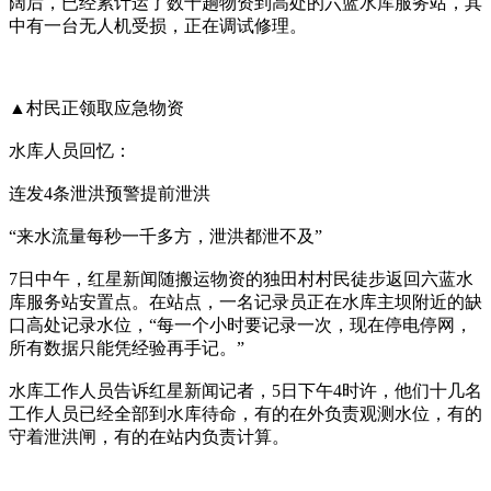
阔后，已经累计运了数十趟物资到高处的六蓝水库服务站，其
中有一台无人机受损，正在调试修理。
▲村民正领取应急物资
水库人员回忆：
连发4条泄洪预警提前泄洪
“来水流量每秒一千多方，泄洪都泄不及”
7日中午，红星新闻随搬运物资的独田村村民徒步返回六蓝水
库服务站安置点。在站点，一名记录员正在水库主坝附近的缺
口高处记录水位，“每一个小时要记录一次，现在停电停网，
所有数据只能凭经验再手记。”
水库工作人员告诉红星新闻记者，5日下午4时许，他们十几名
工作人员已经全部到水库待命，有的在外负责观测水位，有的
守着泄洪闸，有的在站内负责计算。