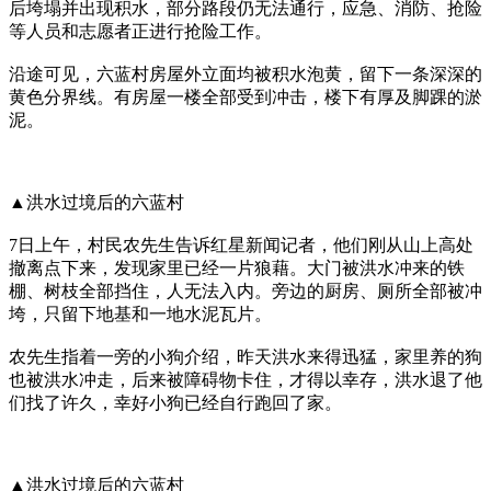
后垮塌并出现积水，部分路段仍无法通行，应急、消防、抢险
等人员和志愿者正进行抢险工作。
沿途可见，六蓝村房屋外立面均被积水泡黄，留下一条深深的
黄色分界线。有房屋一楼全部受到冲击，楼下有厚及脚踝的淤
泥。
▲洪水过境后的六蓝村
7日上午，村民农先生告诉红星新闻记者，他们刚从山上高处
撤离点下来，发现家里已经一片狼藉。大门被洪水冲来的铁
棚、树枝全部挡住，人无法入内。旁边的厨房、厕所全部被冲
垮，只留下地基和一地水泥瓦片。
农先生指着一旁的小狗介绍，昨天洪水来得迅猛，家里养的狗
也被洪水冲走，后来被障碍物卡住，才得以幸存，洪水退了他
们找了许久，幸好小狗已经自行跑回了家。
▲洪水过境后的六蓝村