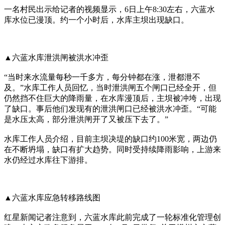
一名村民出示给记者的视频显示，6日上午8:30左右，六蓝水
库水位已漫顶。约一个小时后，水库主坝出现缺口。
▲六蓝水库泄洪闸被洪水冲歪
“当时来水流量每秒一千多方，每分钟都在涨，泄都泄不
及。”水库工作人员回忆，当时泄洪闸五个闸口已经全开，但
仍然挡不住巨大的降雨量，在水库漫顶后，主坝被冲垮，出现
了缺口。事后他们发现有的泄洪闸口已经被洪水冲歪。“可能
是水压太高，部分泄洪闸开了又被压下去了。”
水库工作人员介绍，目前主坝决堤的缺口约100米宽，两边仍
在不断坍塌，缺口有扩大趋势。同时受持续降雨影响，上游来
水仍经过水库往下游排。
▲六蓝水库应急转移路线图
红星新闻记者注意到，六蓝水库此前完成了一轮标准化管理创