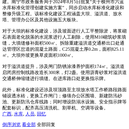
建。南宁市政务服务局于2024年8月5日批复“关于横州市六蓝
水库标准化管理创建实施方案”，同步启动水库标准化建设和
整修升级工程。该标准化建设工程涵盖大坝、溢洪道、放水
塔、管理办公区及其他设施五大板块。
对于大坝的标准化建设，涉及坡面进行人工平整除淤，将浆砌
石表面老化脱落的水泥浆进行人工剔除，使用M10砌筑砂浆填
缝，大填缝修补面积500㎡。拆除重建溢洪道交通桥出口处通
达管理区岔道的混凝土路面，C25混凝土厚0.2m，面积825.11
㎡。大坝外坡更换草皮面积1000㎡。
对于溢洪道提升，涉及闸门防锈涂漆养护面积174㎡。溢洪道
启闭房控制线路改造长300米，灯2盏。使用沥青砂浆对溢洪道
交通桥伸缩缝进行填缝。在进库路口处更换指示牌。
此外，标准化建设还涉及坝顶路至主坝放水塔工作桥路段路面
铺设透水砖，更换工作闸门；修缮办公区围墙、新建防汛砂
池、更新防汛仓库线路；同时增设防溺水设施、安全指示牌等
配套标识，配齐高压清洗机、割草机、空调等设备。
广西
,
水库
,
人员
,
回忆
倒序浏览
看全部
全部回复