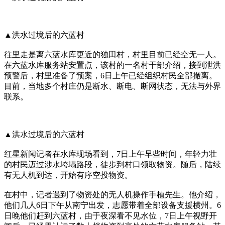
▲洪水过境后的六蓝村
往里走是离六蓝水库更近的独田村，村里目前已经空无一人。
在六蓝水库服务站安置点，该村的一名村干部介绍，接到泄洪
预警后，村里准备了预案，6日上午已经组织村民全部撤离。
目前，当地多个村庄仍是断水、断电、断网状态，无法与外界
联系。
▲洪水过境后的六蓝村
红星新闻记者在水库现场看到，7日上午早些时间，年轻力壮
的村民迈过涉水垮塌路段，徒步到村口领取物资。随后，陆续
有无人机到达，开始有序空投物资。
在村中，记者遇到了物资处的无人机操作手植先生。他介绍，
他们几人6日下午从南宁出发，志愿带着全部设备支援横州。6
日晚他们赶到六蓝村，由于夜深看不见水位，7日上午视野开