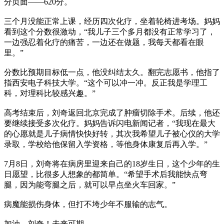
分页面——620分。
三个月没能正常上课，经历四次化疗，坐着轮椅进考场。妈妈
看到这个分数很激动，“我儿子三个多月都没有正常学习了，
一边强忍着化疗的痛苦，一边还在做题，我每天都看在眼
里。”
分数比预期目标低一点，他没纠结太久。翻完志愿书，他指了
指西安电子科技大学。“这个可以冲一冲。反正我是学理工
科，对理科比较感兴趣。”
高考结束后，刘奇返回北京完成了肿瘤切除手术。后续，他还
要继续接受多次化疗。妈妈告诉闪电新闻记者，“我现在最大
的心愿就是儿子病情快快好转，其次我希望儿子被心仪的大学
录取，学校给他保留入学资格，等他身体康复后再入学。”
7月8日，刘奇将在病房里迎来自己的18岁生日，这个少年的生
日愿望，比很多人想象的都简单。“希望手术后我能快点弯
腿，因为能弯腿之后，就可以早点坐火车回家。”
病魔能损伤身体，但打不垮少年不服输的志气。
加油，刘奇！未来可期。