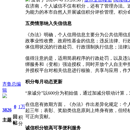
在济南，个人诚信不仅有积分，还有了管理办法。近
为能力的本市自然人开展诚信积分评价管理。积分命
五类情形纳入失信信息
《办法》明确，个人信用信息主要分为公共信用信
政事业性收费、政府性基金的信息；违反法律、行
体信用状况的行政处罚、行政强制执行信息；法律
值得注意的是，适用简易程序的行政处罚，以及违
绑服务和（变相）强迫授权，同时开放个人自主申
并授权平台对相关信息进行核验、共享与应用，作
积分每月动态更新
齐鲁总编
辑
“泉诚分”以600分为初始值，通过加减分联动计算
在信息有效期方面，《办法》作出差异化规定：个
0
1万
3826
起三年；表彰、奖励类信息原则上终身有效，但经
可正向贡献。
回
积
主题
帖
分
诚信积分较高可享便利服务