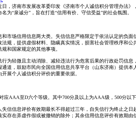
日，济南市发展改革委印发《济南市个人诚信积分管理办法》，自2
名为“泉诚分”，旨在打造“信用有价、守信受益”的社会氛围。
息和市场信用信息两大类。失信信息严格限定于依法认定的负面
政法规，提供虚假材料、隐瞒真实情况，损害社会管理秩序和公
法规和国家规定的其他事项。
法行为轻微且主动消除、减轻违法行为危害后果的行政处罚信息
报通道，鼓励市民向全国信用信息共享平台（山东济南）提供本
为开展个人诚信积分评价的重要依据。
，对应AAA至D六个等级。其中700分及以上为AAA级，500
人失信信息评价有效期最长不得超过三年，自失信行为终止之日
核实存在弄虚作假或被撤销的除外；其余信用信息评价有效期由