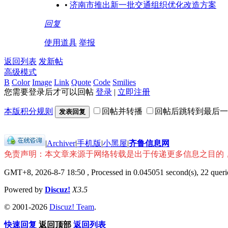
•
济南市推出新一批交通组织优化改造方案
回复
使用道具
举报
返回列表
发新帖
高级模式
B
Color
Image
Link
Quote
Code
Smilies
您需要登录后才可以回帖
登录
|
立即注册
本版积分规则
回帖并转播
回帖后跳转到最后一
发表回复
|
Archiver
|
手机版
|
小黑屋
|
齐鲁信息网
免责声明：本文章来源于网络转载是出于传递更多信息之目的
GMT+8, 2026-8-7 18:50
, Processed in 0.045051 second(s), 22 querie
Powered by
Discuz!
X3.5
© 2001-2026
Discuz! Team
.
快速回复
返回顶部
返回列表