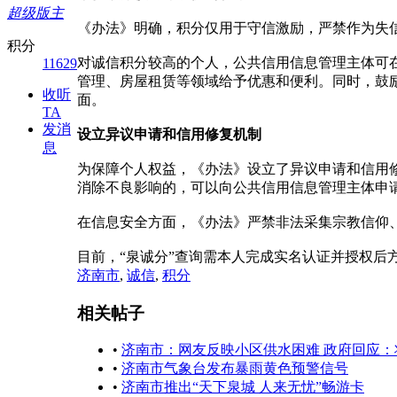
超级版主
《办法》明确，积分仅用于守信激励，严禁作为失
积分
对诚信积分较高的个人，公共信用信息管理主体可
11629
管理、房屋租赁等领域给予优惠和便利。同时，鼓
收听
面。
TA
发消
设立异议申请和信用修复机制
息
为保障个人权益，《办法》设立了异议申请和信用
消除不良影响的，可以向公共信用信息管理主体申
在信息安全方面，《办法》严禁非法采集宗教信仰
目前，“泉诚分”查询需本人完成实名认证并授权后
济南市
,
诚信
,
积分
相关帖子
•
济南市：网友反映小区供水困难 政府回应
•
济南市气象台发布暴雨黄色预警信号
•
济南市推出“天下泉城 人来无忧”畅游卡