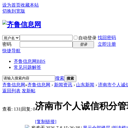
设为首页
收藏本站
切换到宽版
找回密码
自动登录
密码
立即注册
登录
快捷导航
齐鲁信息网
BBS
常见问题解答
搜索
搜索
齐鲁信息网
»
齐鲁信息网
›
新闻资讯
›
山东新闻
›
济南市个人诚信
返回列表
发新帖
济南市个人诚信积分管
查看:
131
|
回复:
0
[复制链接]
发表于 2026-7-8 15:26:38
|
显示全部楼层
|
阅读模