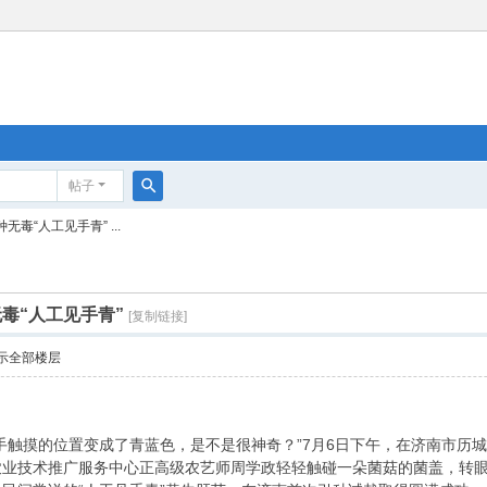
帖子
搜
无毒“人工见手青” ...
索
无毒“人工见手青”
[复制链接]
示全部楼层
手触摸的位置变成了青蓝色，是不是很神奇？”7月6日下午，在济南市历
农业技术推广服务中心正高级农艺师周学政轻轻触碰一朵菌菇的菌盖，转