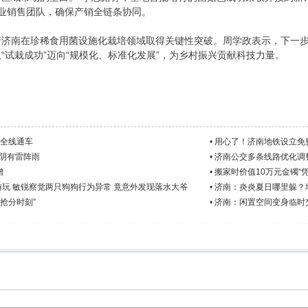
业销售团队，确保产销全链条协同。
着济南在珍稀食用菌设施化栽培领域取得关键性突破。周学政表示，下一
“试栽成功”迈向“规模化、标准化发展”，为乡村振兴贡献科技力量。
升全线通车
•
用心了！济南地铁设立免
天阴有雷阵雨
•
济南公交多条线路优化调
增
•
搬家时价值10万元金镯“
游玩 敏锐察觉两只狗狗行为异常 竟意外发现落水大爷
•
济南：炎炎夏日哪里躲？
抢分时刻”
•
济南：闲置空间变身临时