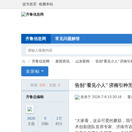
设为首页
收藏本站
齐鲁信息网
常见问题解答
»
齐鲁信息网
›
新闻资讯
›
山东新闻
›
告别“看见小人” 济南引种
齐
发新帖
鲁
告别“看见小人” 济南引种
查看:
105
|
回复:
0
信
息
齐鲁总编辑
发表于 2026-7-8 15:30:16
|
显
网
3826
0
1万
“大家看，这朵可爱的蘑菇，我
主题
回帖
积分
术创新团队首席专家、济南市