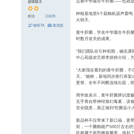
志着中华腐生牛肝菌——也就是
超级版主
种植基地里5个菇舱机器声轰鸣
积分
11629
火朝天。
收听TA
发消息
黄牛肝菌，学名中华腐生牛肝
时数月攻关的成果。
“我们团队在引种初期，确实遇
中心高级农艺师李婷婷介绍，为
“大家现在看到的黄牛肝菌，不
天。”她称，基地同步推行床
更替、全年不间断连续出菇，
周学政表示，黄牛肝菌辨识度
见手青自带神经致幻毒素，误
安全隐患，真正做到‘吃菌远小人
新品种不仅带来了新口福，更带
前，一个菌舱能产500斤左右
区都属于新型稀有菌类，填补