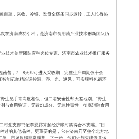
接踵而至，采收、冷链、发货全链条同步运转，工人忙得热
此次在济南成功引种，是济南市食用菌产业技术创新团队历
菌产业技术创新团队育种岗位专家、济南市农业技术推广服务
现菇蕾，7—8天即可进入采收期，完整生产周期仅十余
托智能菇舱精准调控温、湿、光、通风，可实现料包循环
野生见手青高度相似，但二者安全性却天差地别。“野生
检测与食用验证，无致幻成分、无急性毒性，彻底消除食用
二村党支部书记李恩露算起经济账时笑得合不拢嘴。“目
前种过的其他品种。更重要的是，它在济南乃至整个北方地
订单，市场反馈非常理想。下一步，他们计划先建设并运