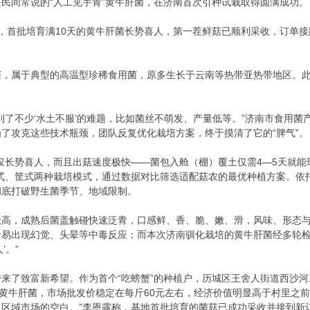
民间常说的“人工见手青”黄牛肝菌，在济南首次引种试栽取得圆满成功。
，首批培育满10天的黄牛肝菌长势喜人，第一茬鲜菇已顺利采收，订单
菌，属于典型的高温型珍稀食用菌，原多生长于云南等热带亚热带地区。
到了不少‘水土不服’的难题，比如菌丝不萌发、产量低等。”济南市食用
了攻克这些技术瓶颈，团队反复优化栽培方案，终于摸清了它的“脾气”。
仅长势喜人，而且出菇速度极快——菌包入舱（棚）覆土仅需4—5天就能
架式、筐式两种栽培模式，通过数据对比筛选适配菇农的最优种植方案。依
彻底打破野生菌季节、地域限制。
极高，成熟后菌盖触碰快速泛青，口感鲜、香、脆、嫩、滑，风味、形态与
食易出现幻觉、头晕等中毒反应；而本次济南驯化栽培的黄牛肝菌经多轮
’。”
来了致富新希望。作为首个“吃螃蟹”的种植户，历城区王舍人街道西沙河
的黄牛肝菌，市场批发价稳定在每斤60元左右，经济价值明显高于村里之
了区域市场的空白。”李恩露称，基地首批培育的菌菇已成功采收并接到新