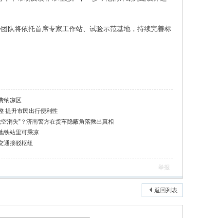
步团队将依托首席专家工作站、试验示范基地，持续完善标
费纳凉区
整 提升市民出行便利性
凭空消失”？济南警方在货车隐蔽角落揪出真相
地铁站里可乘凉
交通接驳枢纽
举报
返回列表