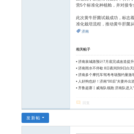
营5个标准化种植舱，并对接专
此次黄牛肝菌试栽成功，标志
准化栽培流程，推动黄牛肝菌从
济南
相关帖子
•
济南泉城路预计7月底完成改造提
•
济南雨水不停歇 8日夜间到9日白
•
济南多个摩托车驾考考场预约量激
•
人好狗也好！济南“00后”夫妻外出
•
齐鲁超赛丨威海队领跑 济南队进入“
回复
发新帖