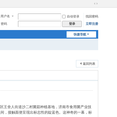
切
换
用户名
自动登录
找回密码
到
宽
密码
立即注册
登录
版
快捷导航
返回列表
城区王舍人街道沙二村菌菇种植基地，济南市食用菌产业技
眼间，接触面便呈现出标志性的靛蓝色。这神奇的一幕，标