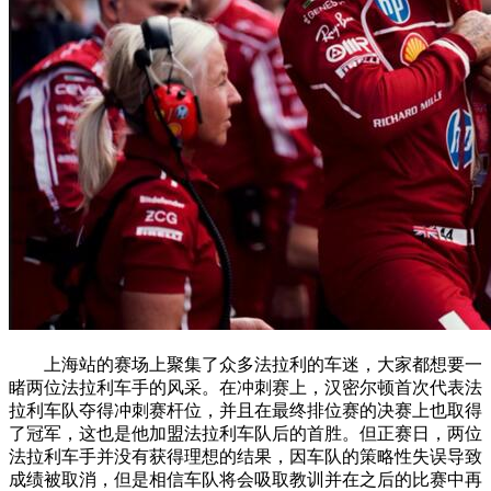
上海站的赛场上聚集了众多法拉利的车迷，大家都想要一
睹两位法拉利车手的风采。在冲刺赛上，汉密尔顿首次代表法
拉利车队夺得冲刺赛杆位，并且在最终排位赛的决赛上也取得
了冠军，这也是他加盟法拉利车队后的首胜。但正赛日，两位
法拉利车手并没有获得理想的结果，因车队的策略性失误导致
成绩被取消，但是相信车队将会吸取教训并在之后的比赛中再