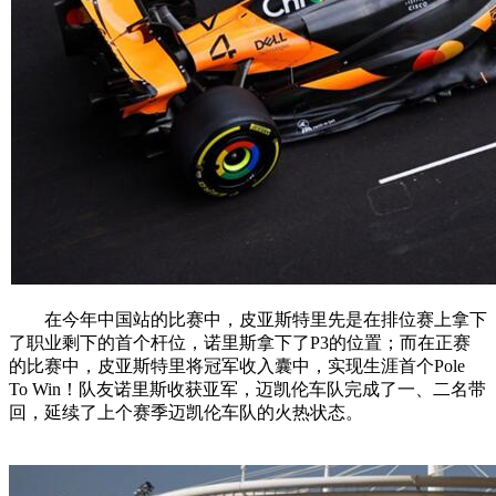
在今年中国站的比赛中，皮亚斯特里先是在排位赛上拿下
了职业剩下的首个杆位，诺里斯拿下了P3的位置；而在正赛
的比赛中，皮亚斯特里将冠军收入囊中，实现生涯首个Pole
To Win！队友诺里斯收获亚军，迈凯伦车队完成了一、二名带
回，延续了上个赛季迈凯伦车队的火热状态。