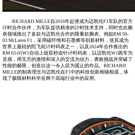
RICHARD MILLE自2016年起便成为迈凯伦F1车队的官方
计时合作伙伴，为车队提供精准的计时技术支持，同时也在腕
表领域推出了多款与迈凯伦合作的限量款腕表。例如RM 50-
03 McLaren F1，采用碳纤维和石墨烯等创新材料，使其成为
世界上最轻的陀飞轮计时码表之一，以及2024年合作推出的
RM 65-01W1自动上链双秒追针计时码表，以迈凯伦W1跑车为
灵感，用无尽的激情和深入的交流为动力，勇敢挑战并突破了
性能的极限，创造出这一令人叹为观止的作品。RICHARD
MILLE的制表理念与迈凯伦在F1中的科技创新相辅相成，体
现了极限材料科学在两个高端行业中的应用。