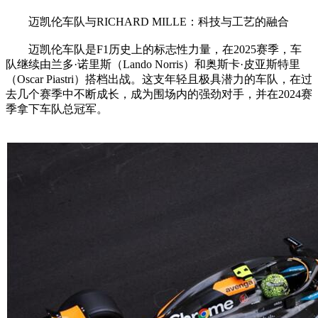
迈凯伦车队与RICHARD MILLE：科技与工艺的融合
迈凯伦车队是F1历史上的标志性力量，在2025赛季，车
队继续由兰多·诺里斯（Lando Norris）和奥斯卡·皮亚斯特里
（Oscar Piastri）搭档出战。这支年轻且极具潜力的车队，在过
去几个赛季中不断成长，成为围场内的强劲对手，并在2024赛
季拿下车队总冠军。