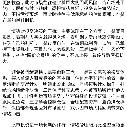
更多收益，此时市场往往蕴含着巨大的回调风险；当市场处于
熊市，股价持续下跌时，恐惧情绪蔓延，投资者纷纷恐慌割
肉，不惜亏损离场，而此时往往是优质标的的估值底部，也是
布局的最佳时机。
情绪对投资决策的干扰，主要体现在三个方面：一是盲目
跟风，看到别人买入就跟风入场，看到别人卖出就恐慌割肉，
缺乏自己的判断；二是过度自信，在短期盈利后，认为自己掌
握了市场规律，盲目加仓，忽视风险；三是侥幸心理，股价下
跌时，抱有“股价会反弹”的侥幸，不愿止损，最终导致亏损扩
大。
避免被情绪裹挟，需要做到三点：一是建立完善的投资体
系，买入前深入研究标的的基本面、估值水平和行业前景，制
定清晰的交易计划，明确止盈止损线，严格按照计划操作，杜
绝临场情绪化决策；二是保持独立思考，不被市场噪音和他人
观点干扰，理性判断市场走势，坚守自身的投资逻辑，不盲目
跟风追热点；三是学会控制仓位，合理配置资产，避免满仓操
作，保留部分现金应对市场波动，减少因市场大幅回调带来的
情绪冲击。
股市投资是一场长期的修行，情绪管理能力比投资技巧更