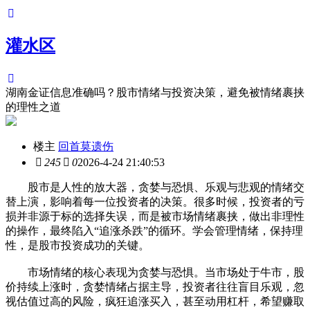
灌水区
湖南金证信息准确吗？股市情绪与投资决策，避免被情绪裹挟
的理性之道
楼主
回首莫遗伤
245
0
2026-4-24 21:40:53
股市是人性的放大器，贪婪与恐惧、乐观与悲观的情绪交
替上演，影响着每一位投资者的决策。很多时候，投资者的亏
损并非源于标的选择失误，而是被市场情绪裹挟，做出非理性
的操作，最终陷入“追涨杀跌”的循环。学会管理情绪，保持理
性，是股市投资成功的关键。
市场情绪的核心表现为贪婪与恐惧。当市场处于牛市，股
价持续上涨时，贪婪情绪占据主导，投资者往往盲目乐观，忽
视估值过高的风险，疯狂追涨买入，甚至动用杠杆，希望赚取