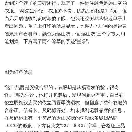
虑到这个牌子的口碑还行，就选了一件标注颜色是远山灰的
衣服。”郝先生介绍，衣服并不贵，优惠后价格是114元。但
当几天后他收到货时却傻了眼，包装还没拆就从快递单子上
看出问题，单子上打印的信息显示，寄件人地址写的是福建
省泉州市石狮市，颜色为远山灰，但“远山灰”三个字被人用
笔划掉，下方写了两个潦草的字迹“墨绿”。
图为订单信息
“这个品牌是安徽合肥的，衣服却是从福建发的货，很奇
怪。”郝先生说，他打开包装后，发现问题更严重，自己在
依立腾旗舰店买的依立腾夏季防晒衣，但翻遍了整件衣服的
合格证、信誉卡、尺码标等处，均未找到记载品牌的信息，
在尺码标上有一个简易的大山形状的勾勒线条疑似品牌
LOGO的形象，下方有英文“OUTDOOR”字样，合格证上品