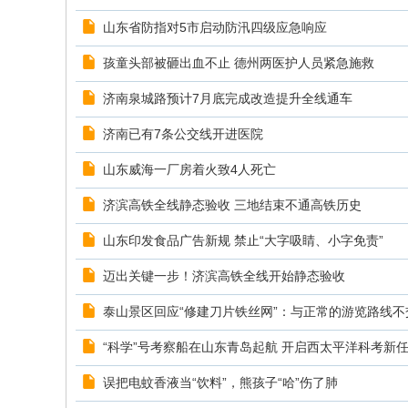
山东省防指对5市启动防汛四级应急响应
孩童头部被砸出血不止 德州两医护人员紧急施救
济南泉城路预计7月底完成改造提升全线通车
济南已有7条公交线开进医院
山东威海一厂房着火致4人死亡
济滨高铁全线静态验收 三地结束不通高铁历史
山东印发食品广告新规 禁止“大字吸睛、小字免责”
迈出关键一步！济滨高铁全线开始静态验收
泰山景区回应“修建刀片铁丝网”：与正常的游览路线
“科学”号考察船在山东青岛起航 开启西太平洋科考新
误把电蚊香液当“饮料”，熊孩子“哈”伤了肺