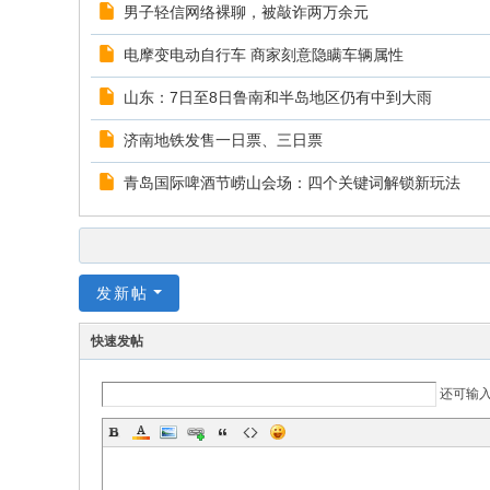
男子轻信网络裸聊，被敲诈两万余元
电摩变电动自行车 商家刻意隐瞒车辆属性
山东：7日至8日鲁南和半岛地区仍有中到大雨
济南地铁发售一日票、三日票
青岛国际啤酒节崂山会场：四个关键词解锁新玩法
发新帖
快速发帖
还可输