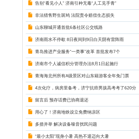
告别“看见小人” 济南引种无毒“人工见手青”
非法猎售野生斑鸠 法院责令赔偿生态损失
山东聊城开通首批6条社区公交线路
济南雨水不停歇 8日夜间到9日白天阴有雷阵雨
青岛推进产业服务“一类事”改革 首批发布7个
济南市个人诚信积分管理办法8月1日起施行
青海海北州所有A级景区对山东籍游客全年免门票
4次化疗，病房里备考，济宁抗癌男孩高考考了620分
留言后 预存话费已协商退还
用心了！济南地铁设立免费纳凉区
多措并举 解决设备噪音扰民问题
“最小太阳”现身小暑 高热不退迈向大暑