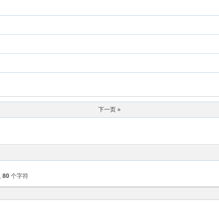
下一页 »
入
80
个字符