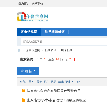
设为首页
收藏本站
齐鲁信息网
常见问题解答
»
齐鲁信息网
›
新闻资讯
›
山东新闻
齐
山东新闻
今日:
0
|
主题:
70
|
排名:
7
鲁
信
发新帖
息
全部主题
最新
热门
热帖
精华
更多
网
济南市气象台发布暴雨黄色预警信号
山东省防指对5市启动防汛四级应急响应